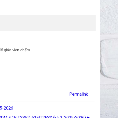
để giáo viên chấm.
Permalink
25-2026
3BDM, 61FIT3SE2, 61FIT2ESY (kỳ 2, 2025-2026) ▶︎