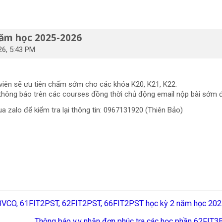
năm học 2025-2026
26, 5:43 PM
 viên sẽ ưu tiên chấm sớm cho các khóa K20, K21, K22.
 thông báo trên các courses đồng thời chủ động email nộp bài sớm 
a zalo để kiểm tra lại thông tin: 0967131920 (Thiên Bảo)
E3VCO, 61FIT2PST, 62FIT2PST, 66FIT2PST học kỳ 2 năm học 20
Thông báo v.v nhận đơn phúc tra các học phần 62FIT