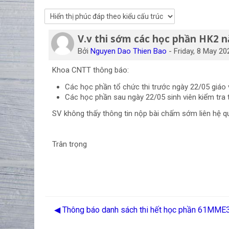
V.v thi sớm các học phần HK2 
Số lượng các câu trả lời: 0
Bởi
Nguyen Dao Thien Bao
-
Friday, 8 May 20
Khoa CNTT thông báo:
Các học phần tổ chức thi trước ngày 22/05 giáo
Các học phần sau ngày 22/05 sinh viên kiểm tra
SV không thấy thông tin nộp bài chấm sớm liên hệ qu
Trân trọng
◀︎ Thông báo danh sách thi hết học phần 61MM