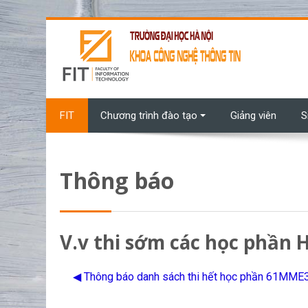
Chuyển tới nội dung chính
FIT
Chương trình đào tạo
Giảng viên
S
Thông báo
V.v thi sớm các học phần
◀︎ Thông báo danh sách thi hết học phần 61MM