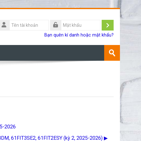
Tên
ài
Đăng
Mật
Bạn quên kí danh hoặc mật khẩu?
khoản
khẩu
nhập
Tìm
kiếm
Gửi
khoá
học
25-2026
3BDM, 61FIT3SE2, 61FIT2ESY (kỳ 2, 2025-2026) ▶︎