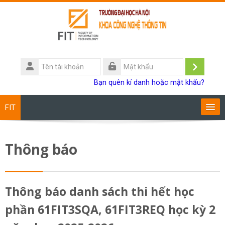
Chuyển tới nội dung chính
Tên
tài
Đăng
Mật
Bạn quên kí danh hoặc mật khẩu?
khoản
khẩu
nhập
FIT
Chương trình đào tạo
Thông báo
Giảng viên
Sinh viên
Thông báo danh sách thi hết học
phần 61FIT3SQA, 61FIT3REQ học kỳ 2
Research