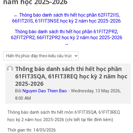
năm học 2025-2026
Tiếng Việt
← Thông báo danh sách thi hết học phần 62FIT2IIS,
Tìm
66FIT2IIS, 61FIT3NSE học kỳ 2 năm học 2025-2026
kiếm
Gửi
khoá
Thông báo danh sách thi hết học phần 61FIT2PR2,
học
62FIT2PR2, 66FIT2PR2 học kỳ 2 năm học 2025-2026
→
Thông báo danh sách thi hết học phần
Số lượng các câu trả lời: 0
61FIT3SQA, 61FIT3REQ học kỳ 2 năm học
2025-2026
Bởi
Nguyen Dao Thien Bao
-
Wednesday, 13 May 2026,
8:00 AM
Thông báo danh sách thi hết môn 61FIT3SQA, 61FIT3REQ
học kỳ 2 năm học 2025-2026 (chi tiết tại file đính kèm)
Thời gian thi: 14/05/2026