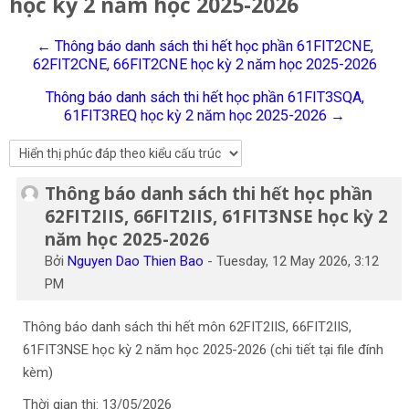
học kỳ 2 năm học 2025-2026
Tiếng Việt
← Thông báo danh sách thi hết học phần 61FIT2CNE,
Tìm
62FIT2CNE, 66FIT2CNE học kỳ 2 năm học 2025-2026
kiếm
Gửi
khoá
Thông báo danh sách thi hết học phần 61FIT3SQA,
học
61FIT3REQ học kỳ 2 năm học 2025-2026 →
Thông báo danh sách thi hết học phần
Số lượng các câu trả lời: 0
62FIT2IIS, 66FIT2IIS, 61FIT3NSE học kỳ 2
năm học 2025-2026
Bởi
Nguyen Dao Thien Bao
-
Tuesday, 12 May 2026, 3:12
PM
Thông báo danh sách thi hết môn 62FIT2IIS, 66FIT2IIS,
61FIT3NSE học kỳ 2 năm học 2025-2026 (chi tiết tại file đính
kèm)
Thời gian thi: 13/05/2026