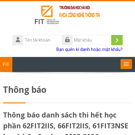
Chuyển tới nội dung chính
Tên
tài
Đăng
Mật
Bạn quên kí danh hoặc mật khẩu?
khoản
khẩu
nhập
FIT
Chương trình đào tạo
Thông báo
Giảng viên
Sinh viên
Thông báo danh sách thi hết học
phần 62FIT2IIS, 66FIT2IIS, 61FIT3NSE
Research