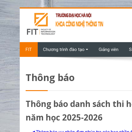
Chuyển tới nội dung chính
FIT
Chương trình đào tạo
Giảng viên
S
Thông báo
Thông báo danh sách thi 
năm học 2025-2026