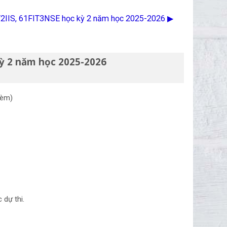
IT2IIS, 61FIT3NSE học kỳ 2 năm học 2025-2026 ▶︎
ỳ 2 năm học 2025-2026
kèm)
c dự thi.