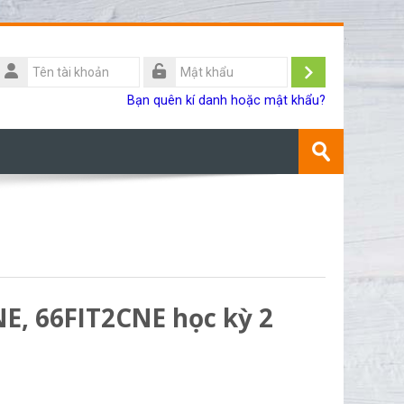
Tên
ài
Đăng
Mật
Bạn quên kí danh hoặc mật khẩu?
khoản
khẩu
nhập
Tìm
kiếm
Gửi
khoá
học
E, 66FIT2CNE học kỳ 2