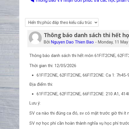
◀︎ Thông báo v.v nhận đơn phúc tra các học phầ
Thông báo danh sách thi hết h
Số lượng các câu trả lời: 0
Bởi
Nguyen Dao Thien Bao
-
Monday, 11 May 
Thông báo danh sách thi hết môn 61FIT2CNE, 62FIT2C
Thời gian thi: 12/05/2026
61FIT2CNE, 62FIT2CNE, 66FIT2CNE: Ca 
Địa điểm thi:
61FIT2CNE, 62FIT2CNE, 66FIT2CNE: 210 A1,
Lưu ý:
SV ca nào thi đúng ca đó, sv có mặt trước giờ thi ít 
SV nợ học phí cần hoàn thành nghĩa vụ học phí trước k