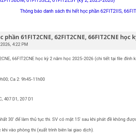
n 62FIT3BDM, 61FIT3SE2, 61FIT2ESY (kỳ 2, 2025-2026)
Thông báo danh sách thi hết học phần 62FIT2IIS, 66F
ọc phần 61FIT2CNE, 62FIT2CNE, 66FIT2CNE học k
2026, 4:22 PM
NE, 66FIT2CNE học kỳ 2 năm học 2025-2026 (chi tiết tại file đính 
1: 7h45-9h00; Ca 2: 9h45-11h00
 414C, 407 D1, 207 D1
nhất 30' để làm thủ tục thi. SV có mặt 15' sau khi phát đề không đượ
hi vào phòng thi (xuất trình biên lai giao dịch).