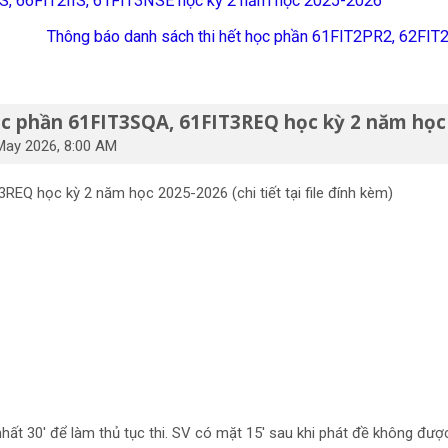
IIS, 66FIT2IIS, 61FIT3NSE học kỳ 2 năm học 2025-2026
Thông báo danh sách thi hết học phần 61FIT2PR2, 62FI
ọc phần 61FIT3SQA, 61FIT3REQ học kỳ 2 năm học
May 2026, 8:00 AM
EQ học kỳ 2 năm học 2025-2026 (chi tiết tại file đính kèm)
30
nhất 30' để làm thủ tục thi. SV có mặt 15' sau khi phát đề không đượ