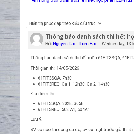
◀︎ Thông báo danh sách thi hết học phần 62FIT2
Thông báo danh sách thi hết h
Số lượng các câu trả lời: 0
Bởi
Nguyen Dao Thien Bao
-
Wednesday, 13 
Thông báo danh sách thi hết môn 61FIT3SQA, 61FIT3R
Thời gian thi: 14/05/2026
61FIT3SQA: 7h30
61FIT3REQ: Ca 1: 12h30; Ca 2: 14h
Địa điểm thi:
61FIT3SQA: 302E, 305E
61FIT3REQ: 502 A1, 504A1
Lưu ý:
SV ca nào thi đúng ca đó, sv có mặt trước giờ thi ít 