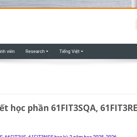
t
inh viên
Research
Tiếng Việt
hết học phần 61FIT3SQA, 61FIT3R