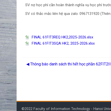
SV nợ học phí cần hoàn thành nghĩa vụ học phí trước k
SV có thắc mắc liên hệ qua zalo: 0967131920 (Thiê
FINAL 61FIT3REQ HK2,2025-2026.xlsx
FINAL 61FIT3SQA HK2, 2025-2026.xlsx
◀︎ Thông báo danh sách thi hết học phần 62FIT2
©2022 Faculty of Information Technology - Hanoi Univ