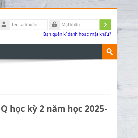
Tên
ài
Đăng
Mật
Bạn quên kí danh hoặc mật khẩu?
khoản
khẩu
nhập
Tìm
kiếm
Gửi
khoá
học
EQ học kỳ 2 năm học 2025-