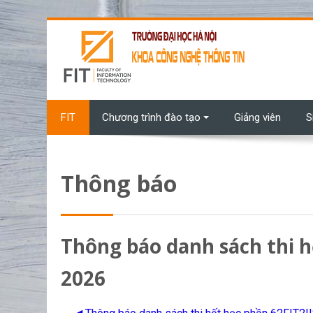
Chuyển tới nội dung chính
FIT
Chương trình đào tạo
Giảng viên
S
Thông báo
Thông báo danh sách thi 
2026