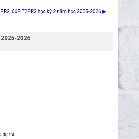
T2PR2, 66FIT2PR2 học kỳ 2 năm học 2025-2026 ▶︎
 2025-2026
c dự thi.