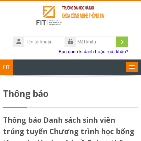
Chuyển tới nội dung chính
Tên
tài
Đăng
Mật
Bạn quên kí danh hoặc mật khẩu?
khoản
khẩu
nhập
FIT
Chương trình đào tạo
Thông báo
Giảng viên
Sinh viên
Thông báo Danh sách sinh viên
trúng tuyển Chương trình học bổng
Research