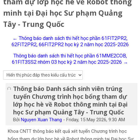
tham dự lớp học hè về Robot thông
Tiếng Việt
minh tại Đại học Sư phạm Quảng
Tìm
Tây - Trung Quốc
kiếm
Gửi
khoá
học
← Thông báo danh sách thi hết học phần 61FIT2PR2,
62FIT2PR2, 66FIT2PR2 học kỳ 2 năm học 2025-2026
Thông báo danh sách thi hết học phần 61MME2COB,
61FIT3SS2 nhóm 03 học kỳ 2 năm học 2025-2026 →
Thông báo Danh sách sinh viên trúng
Số lượng các câu trả lời: 0
tuyển Chương trình học bổng tham dự
lớp học hè về Robot thông minh tại Đại
học Sư phạm Quảng Tây - Trung Quốc
Bởi
Nguyen Xuan Thang
-
Friday, 15 May 2026, 9:30 AM
Khoa CNTT thông báo kết quả xét tuyển Chương trình học
bổng tham dự lớp học hè về Robot thông minh tại Đại học Sư