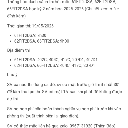
Thông báo danh sách thi hết môn 61FIT2DSA, 62FIT2DSA,
66FIT2DSA học kỳ 2 năm học 2025-2026 (Chi tiết xem ở file
đính kèm)
Thời gian thi: 19/05/2026
61FIT2DSA: 7h30
62FIT2DSA, 66FIT2DSA: 9h30
Địa điểm thi:
61FIT2DSA: 402C, 404C, 417C, 207D1, 407D1
62FIT2DSA, 66FIT2DSA: 404C, 417C, 207D1
Lưu ý:
SV ca nào thi đúng ca đó, sv có mặt trước giờ thi ít nhất 30'
để làm thủ tục thi. SV có mặt 15' sau khi phát đề không được
dự thi.
SV nợ học phí cần hoàn thành nghĩa vụ học phí trước khi vào
phòng thi (xuất trình biên lai giao dịch).
SV có thắc mắc liên hệ qua zalo: 0967131920 (Thiên Bảo)