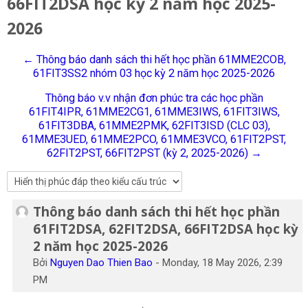
66FIT2DSA học kỳ 2 năm học 2025-
Tiếng Việt
2026
Tìm
kiếm
Gửi
← Thông báo danh sách thi hết học phần 61MME2COB,
khoá
61FIT3SS2 nhóm 03 học kỳ 2 năm học 2025-2026
học
Thông báo v.v nhận đơn phúc tra các học phần
61FIT4IPR, 61MME2CG1, 61MME3IWS, 61FIT3IWS,
61FIT3DBA, 61MME2PMK, 62FIT3ISD (CLC 03),
61MME3UED, 61MME2PCO, 61MME3VCO, 61FIT2PST,
62FIT2PST, 66FIT2PST (kỳ 2, 2025-2026) →
Thông báo danh sách thi hết học phần
Số lượng các câu trả lời: 0
61FIT2DSA, 62FIT2DSA, 66FIT2DSA học kỳ
2 năm học 2025-2026
Bởi
Nguyen Dao Thien Bao
-
Monday, 18 May 2026, 2:39
PM