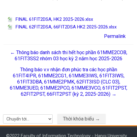
FINAL 61FIT2DSA, HK2 2025-2026.xlsx
FINAL 62FIT2DSA, 66FIT2DSA HK2 2025-2026.xlsx
Permalink
← Thông báo danh sách thi hết học phần 61MME2COB,
61FIT3SS2 nhóm 03 học kỳ 2 năm học 2025-2026
Thông báo v.v nhận đơn phúc tra các học phần
61FIT4IPR, 61MME2CG1, 61MME3IWS, 61FIT3IWS,
61FIT3DBA, 61MME2PMK, 62FIT3ISD (CLC 03),
61MME3UED, 61MME2PCO, 61MME3VCO, 61FIT2PST,
62FIT2PST, 66FIT2PST (kỳ 2, 2025-2026) →
Thời khóa biểu →
Chuyển tới...
©2022 Faculty of Information Technology - Hanoi University