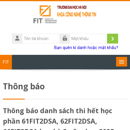
Chuyển tới nội dung chính
Tên
tài
Đăng
Mật
Bạn quên kí danh hoặc mật khẩu?
khoản
khẩu
nhập
FIT
Chương trình đào tạo
Thông báo
Giảng viên
Sinh viên
Thông báo danh sách thi hết học
phần 61FIT2DSA, 62FIT2DSA,
Research