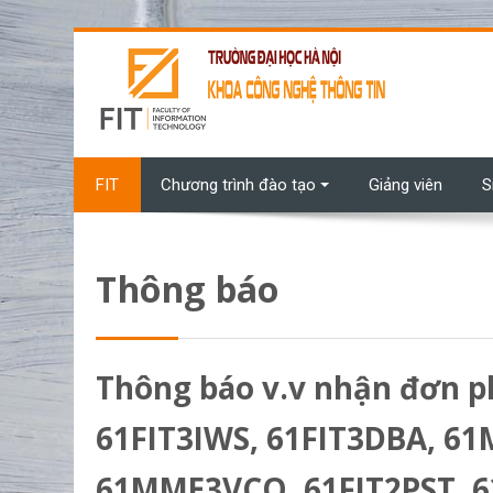
Chuyển tới nội dung chính
FIT
Chương trình đào tạo
Giảng viên
S
Thông báo
Thông báo v.v nhận đơn p
61FIT3IWS, 61FIT3DBA, 6
61MME3VCO, 61FIT2PST, 62