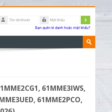
Tên
ài
Đăng
Mật
Bạn quên kí danh hoặc mật khẩu?
khoản
khẩu
nhập
Tìm
kiếm
Gửi
khoá
học
, 61MME2CG1, 61MME3IWS,
 61MME3UED, 61MME2PCO,
2026)