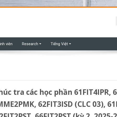
t
inh viên
Research
Tiếng Việt
húc tra các học phần 61FIT4IPR
1MME2PMK, 62FIT3ISD (CLC 03),
FIT2PST, 66FIT2PST (kỳ 2, 2025-