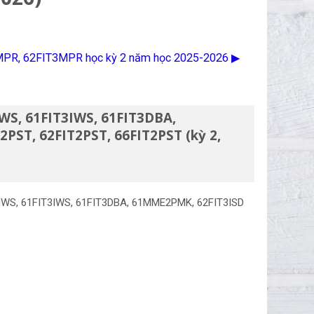
3MPR, 62FIT3MPR học kỳ 2 năm học 2025-2026 ▶︎
WS, 61FIT3IWS, 61FIT3DBA,
T, 62FIT2PST, 66FIT2PST (kỳ 2,
3IWS, 61FIT3IWS, 61FIT3DBA, 61MME2PMK, 62FIT3ISD