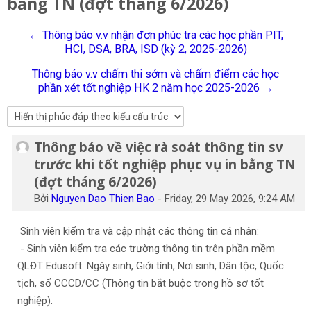
bằng TN (đợt tháng 6/2026)
Tiếng Việt
← Thông báo v.v nhận đơn phúc tra các học phần PIT,
Tìm
HCI, DSA, BRA, ISD (kỳ 2, 2025-2026)
kiếm
Gửi
khoá
Thông báo v.v chấm thi sớm và chấm điểm các học
học
phần xét tốt nghiệp HK 2 năm học 2025-2026 →
Thông báo về việc rà soát thông tin sv
Số lượng các câu trả lời: 0
trước khi tốt nghiệp phục vụ in bằng TN
(đợt tháng 6/2026)
Bởi
Nguyen Dao Thien Bao
-
Friday, 29 May 2026, 9:24 AM
Sinh viên kiểm tra và cập nhật các thông tin cá nhân:
- Sinh viên kiểm tra các trường thông tin trên phần mềm
QLĐT Edusoft: Ngày sinh, Giới tính, Nơi sinh, Dân tộc, Quốc
tịch, số CCCD/CC (Thông tin bắt buộc trong hồ sơ tốt
nghiệp).