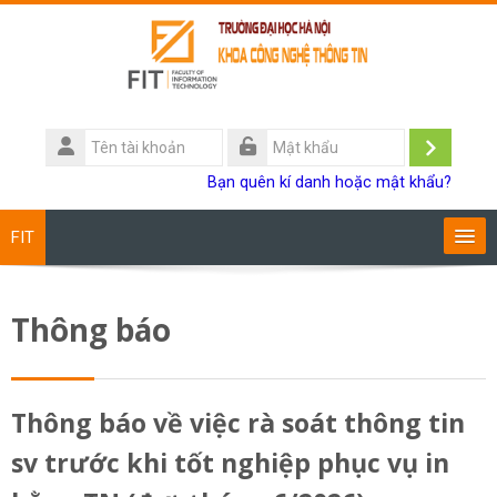
Chuyển tới nội dung chính
Tên
tài
Đăng
Mật
Bạn quên kí danh hoặc mật khẩu?
khoản
khẩu
nhập
FIT
Chương trình đào tạo
Thông báo
Giảng viên
Sinh viên
Thông báo về việc rà soát thông tin
sv trước khi tốt nghiệp phục vụ in
Research