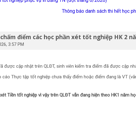
hi tốt nghiệp phục vụ in bằng TN (đợt tháng 6/2026)
Thông báo danh sách thi hết học
 chấm điểm các học phần xét tốt nghiệp HK 2 n
026, 3:57 PM
ã được cập nhật trên QLĐT, sinh viên kiểm tra điểm đã được cập nh
o cáo Thực tập tốt nghiệp chưa thấy điểm hoặc điểm đang là VT (vắn
xét Tiền tốt nghiệp vì vậy trên QLĐT vẫn đang hiện theo HK1 năm h