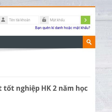
Tên
ài
Đăng
Mật
Bạn quên kí danh hoặc mật khẩu?
khoản
khẩu
nhập
Tìm
kiếm
Gửi
khoá
học
t tốt nghiệp HK 2 năm học