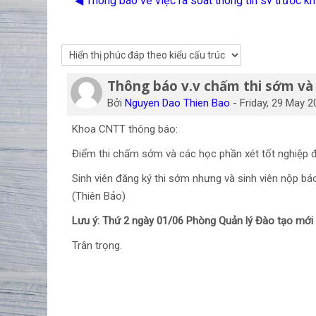
◀︎ Thông báo về việc rà soát thông tin sv trước k
Thông báo v.v chấm thi sớm và
Số lượng các câu trả lời: 0
Bởi
Nguyen Dao Thien Bao
-
Friday, 29 May 2
Khoa CNTT thông báo:
Điểm thi chấm sớm và các học phần xét tốt nghiệp đ
Sinh viên đăng ký thi sớm nhưng và sinh viên nộp bá
(Thiên Bảo)
Lưu ý: Thứ 2 ngày 01/06 Phòng Quản lý Đào tạo mới 
Trân trọng.