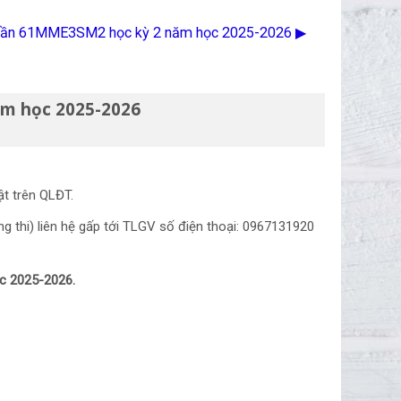
 phần 61MME3SM2 học kỳ 2 năm học 2025-2026 ▶︎
ăm học 2025-2026
ật trên QLĐT.
g thi) liên hệ gấp tới TLGV số điện thoại: 0967131920
ọc 2025-2026.