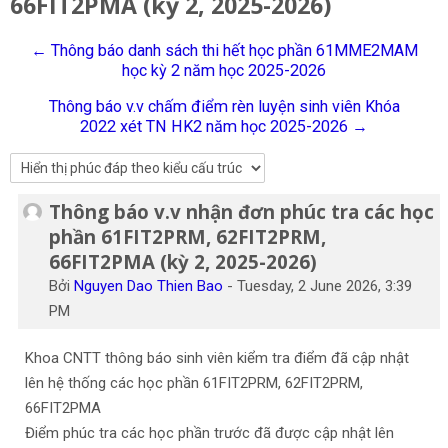
66FIT2PMA (kỳ 2, 2025-2026)
Tiếng Việt
← Thông báo danh sách thi hết học phần 61MME2MAM
Tìm
học kỳ 2 năm học 2025-2026
kiếm
Gửi
khoá
Thông báo v.v chấm điểm rèn luyện sinh viên Khóa
học
2022 xét TN HK2 năm học 2025-2026 →
Thông báo v.v nhận đơn phúc tra các học
Số lượng các câu trả lời: 0
phần 61FIT2PRM, 62FIT2PRM,
66FIT2PMA (kỳ 2, 2025-2026)
Bởi
Nguyen Dao Thien Bao
-
Tuesday, 2 June 2026, 3:39
PM
Khoa CNTT thông báo sinh viên kiểm tra điểm đã cập nhật
lên hệ thống các học phần 61FIT2PRM, 62FIT2PRM,
66FIT2PMA
Điểm phúc tra các học phần trước đã được cập nhật lên