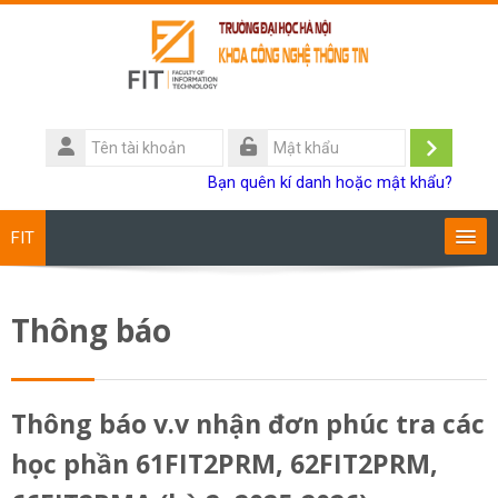
Chuyển tới nội dung chính
Tên
tài
Đăng
Mật
Bạn quên kí danh hoặc mật khẩu?
khoản
khẩu
nhập
FIT
Chương trình đào tạo
Thông báo
Giảng viên
Sinh viên
Thông báo v.v nhận đơn phúc tra các
học phần 61FIT2PRM, 62FIT2PRM,
Research