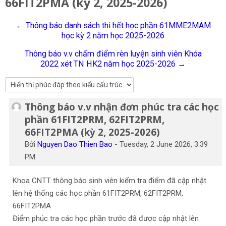
66FIT2PMA (kỳ 2, 2025-2026)
Tiếng Việt
← Thông báo danh sách thi hết học phần 61MME2MAM
Tìm
học kỳ 2 năm học 2025-2026
kiếm
Gửi
khoá
Thông báo v.v chấm điểm rèn luyện sinh viên Khóa
học
2022 xét TN HK2 năm học 2025-2026 →
Thông báo v.v nhận đơn phúc tra các học
Số lượng các câu trả lời: 0
phần 61FIT2PRM, 62FIT2PRM,
66FIT2PMA (kỳ 2, 2025-2026)
Bởi
Nguyen Dao Thien Bao
-
Tuesday, 2 June 2026, 3:39
PM
Khoa CNTT thông báo sinh viên kiểm tra điểm đã cập nhật
lên hệ thống các học phần 61FIT2PRM, 62FIT2PRM,
66FIT2PMA
Điểm phúc tra các học phần trước đã được cập nhật lên