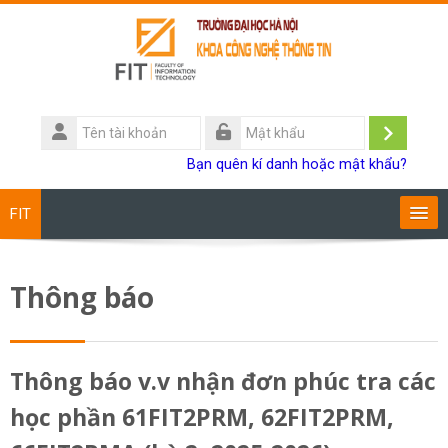
Chuyển tới nội dung chính
Tên
tài
Đăng
Mật
Bạn quên kí danh hoặc mật khẩu?
khoản
khẩu
nhập
FIT
Chương trình đào tạo
Thông báo
Giảng viên
Sinh viên
Thông báo v.v nhận đơn phúc tra các
học phần 61FIT2PRM, 62FIT2PRM,
Research