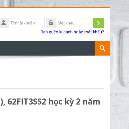
Tên
ài
Đăng
Mật
Bạn quên kí danh hoặc mật khẩu?
khoản
khẩu
nhập
Tìm
kiếm
Gửi
khoá
học
), 62FIT3SS2 học kỳ 2 năm