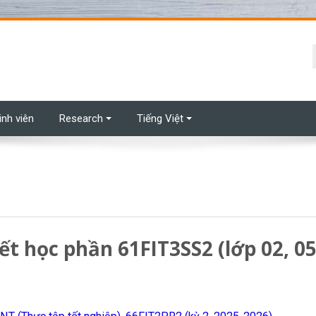
t
inh viên
Research
Tiếng Việt
ết học phần 61FIT3SS2 (lớp 02, 05