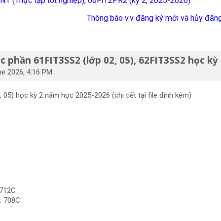
 INT (Thực tập tốt nghiệp), 66FIT2PR2 (kỳ 2, 2025-2026)
Thông báo v.v đăng ký mới và hủy đăn
c phần 61FIT3SS2 (lớp 02, 05), 62FIT3SS2 học k
ne 2026, 4:16 PM
05) học kỳ 2 năm học 2025-2026 (chi tiết tại file đính kèm)
 712C
: 708C