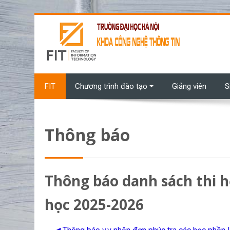
Chuyển tới nội dung chính
FIT
Chương trình đào tạo
Giảng viên
S
Thông báo
Thông báo danh sách thi h
học 2025-2026