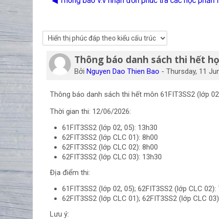
◀︎ Thông báo v.v nhận đơn phúc tra các học phần
Thông báo danh sách thi hết họ
Số lượng các câu trả lời: 0
Bởi
Nguyen Dao Thien Bao
-
Thursday, 11 Ju
Thông báo danh sách thi hết môn 61FIT3SS2 (lớp 02, 
Thời gian thi: 12/06/2026:
61FIT3SS2 (lớp 02, 05): 13h30
62FIT3SS2 (lớp CLC 01): 8h00
62FIT3SS2 (lớp CLC 02): 8h00
62FIT3SS2 (lớp CLC 03): 13h30
Địa điểm thi:
61FIT3SS2 (lớp 02, 05); 62FIT3SS2 (lớp CLC 02):
62FIT3SS2 (lớp CLC 01); 62FIT3SS2 (lớp CLC 03)
Lưu ý: