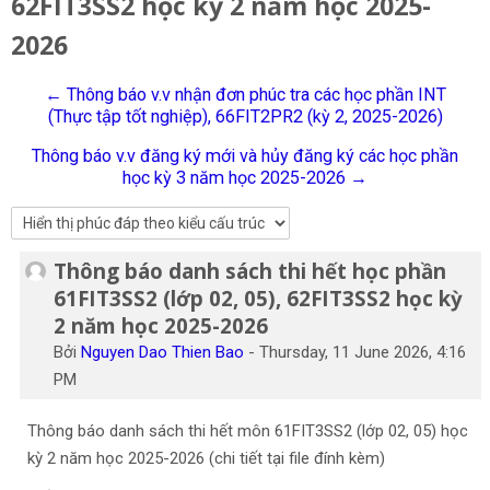
62FIT3SS2 học kỳ 2 năm học 2025-
Tiếng Việt
2026
Tìm
kiếm
Gửi
← Thông báo v.v nhận đơn phúc tra các học phần INT
khoá
(Thực tập tốt nghiệp), 66FIT2PR2 (kỳ 2, 2025-2026)
học
Thông báo v.v đăng ký mới và hủy đăng ký các học phần
học kỳ 3 năm học 2025-2026 →
Thông báo danh sách thi hết học phần
Số lượng các câu trả lời: 0
61FIT3SS2 (lớp 02, 05), 62FIT3SS2 học kỳ
2 năm học 2025-2026
Bởi
Nguyen Dao Thien Bao
-
Thursday, 11 June 2026, 4:16
PM
Thông báo danh sách thi hết môn 61FIT3SS2 (lớp 02, 05) học
kỳ 2 năm học 2025-2026 (chi tiết tại file đính kèm)