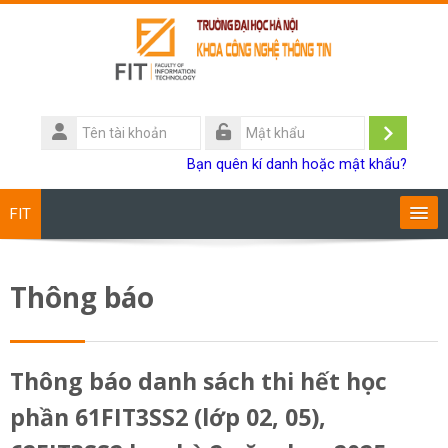
Chuyển tới nội dung chính
Tên
tài
Đăng
Mật
Bạn quên kí danh hoặc mật khẩu?
khoản
khẩu
nhập
FIT
Chương trình đào tạo
Thông báo
Giảng viên
Sinh viên
Thông báo danh sách thi hết học
phần 61FIT3SS2 (lớp 02, 05),
Research