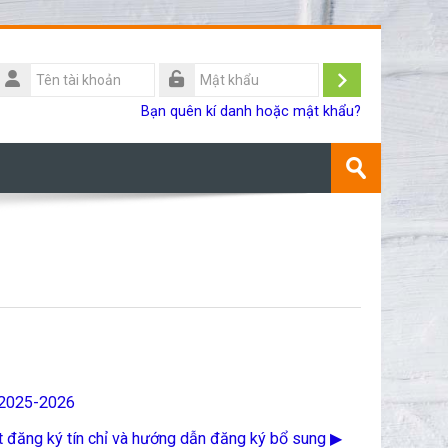
Tên
ài
Đăng
Mật
Bạn quên kí danh hoặc mật khẩu?
khoản
khẩu
nhập
Tìm
kiếm
Gửi
khoá
học
c 2025-2026
 đăng ký tín chỉ và hướng dẫn đăng ký bổ sung ▶︎