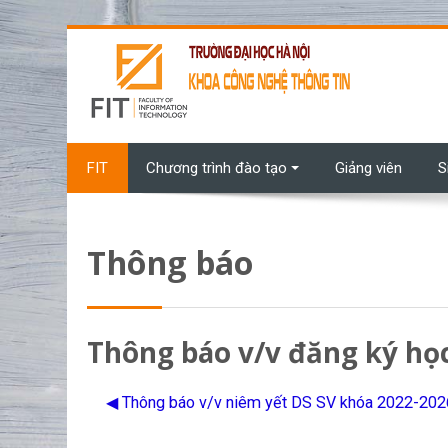
Chuyển tới nội dung chính
FIT
Chương trình đào tạo
Giảng viên
S
Thông báo
Thông báo v/v đăng ký họ
◀︎ Thông báo v/v niêm yết DS SV khóa 2022-2026