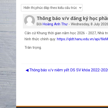
Thông báo v/v đăng ký học phầ
Số lượng các câu trả lời: 0
Bởi
Hoàng Anh Thư
-
Wednesday, 8 July 2026
Căn cứ Khung thời gian năm học 2026 - 2027, Nhà tr
hình thức chính quy:
https://qldt.hanu.edu.vn/api
Trân trọng.
◀︎ Thông báo v/v niêm yết DS SV khóa 2022-2026