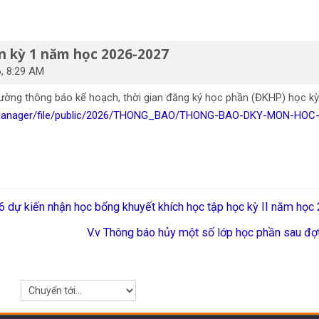
n kỳ 1 năm học 2026-2027
, 8:29 AM
ường thông báo kể hoạch, thời gian đăng ký học phần (ĐKHP) học kỳ 
/fileManager/file/public/2026/THONG_BAO/THONG-BAO-DKY-MON-H
 dự kiến nhận học bổng khuyết khích học tập học kỳ II năm họ
V.v Thông báo hủy một số lớp học phần sau đợt
Chuyển tới...