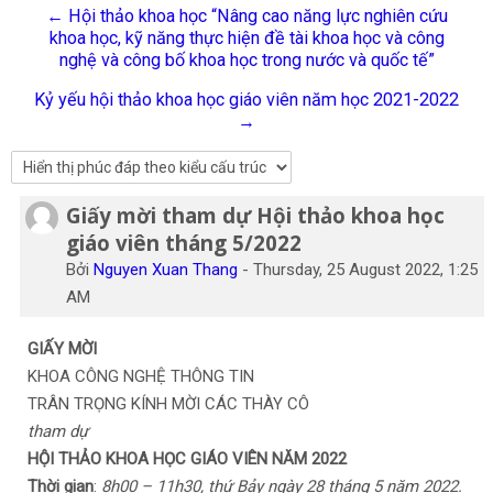
← Hội thảo khoa học “Nâng cao năng lực nghiên cứu
Tiếng Việt
khoa học, kỹ năng thực hiện đề tài khoa học và công
nghệ và công bố khoa học trong nước và quốc tế”
Tìm
kiếm
Gửi
Kỷ yếu hội thảo khoa học giáo viên năm học 2021-2022
khoá
→
học
Giấy mời tham dự Hội thảo khoa học
Số lượng các câu trả lời: 0
giáo viên tháng 5/2022
Bởi
Nguyen Xuan Thang
-
Thursday, 25 August 2022, 1:25
AM
GIẤY MỜI
KHOA CÔNG NGHỆ THÔNG TIN
TRÂN TRỌNG KÍNH MỜI CÁC THÀY CÔ
tham dự
HỘI THẢO KHOA HỌC GIÁO VIÊN NĂM 2022
Thời gian
:
8h00 – 11h30, thứ Bảy ngày 28 tháng 5 năm 2022.