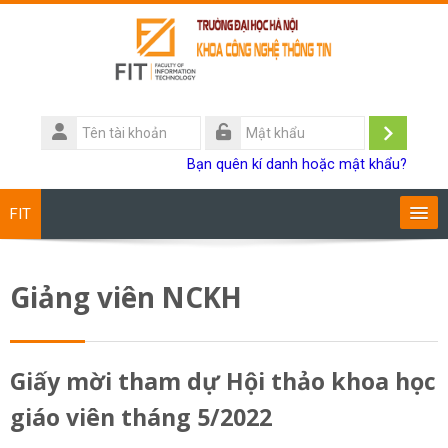
Chuyển tới nội dung chính
Tên
tài
Đăng
Mật
Bạn quên kí danh hoặc mật khẩu?
khoản
khẩu
nhập
FIT
Chương trình đào tạo
Giảng viên NCKH
Giảng viên
Sinh viên
Giấy mời tham dự Hội thảo khoa học
giáo viên tháng 5/2022
Research