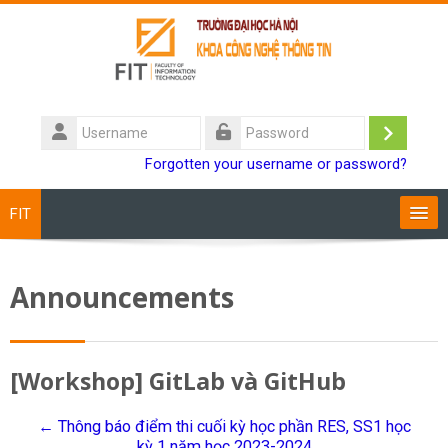
Skip to main content
Username
Log
Password
Forgotten your username or password?
in
FIT
Training Programs
Announcements
Staff
Students
[Workshop] GitLab và GitHub
Research
← Thông báo điểm thi cuối kỳ học phần RES, SS1 học
kỳ 1 năm học 2023-2024