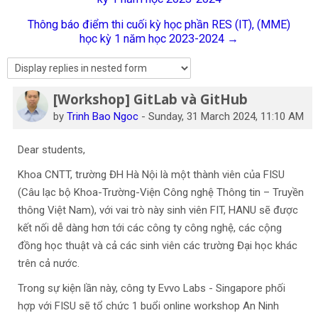
English
Thông báo điểm thi cuối kỳ học phần RES (IT), (MME)
học kỳ 1 năm học 2023-2024 →
Search
courses
Sub
[Workshop] GitLab và GitHub
Number of replies: 0
by
Trinh Bao Ngoc
-
Sunday, 31 March 2024, 11:10 AM
Dear students,
Khoa CNTT, trường ĐH Hà Nội là một thành viên của FISU
(Câu lạc bộ Khoa-Trường-Viện Công nghệ Thông tin – Truyền
thông Việt Nam), với vai trò này sinh viên FIT, HANU sẽ được
kết nối dễ dàng hơn tới các công ty công nghệ, các cộng
đồng học thuật và cả các sinh viên các trường Đại học khác
trên cả nước.
Trong sự kiện lần này, công ty Evvo Labs - Singapore phối
hợp với FISU sẽ tổ chức 1 buổi online workshop An Ninh