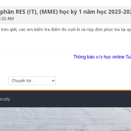
 phần RES (IT), (MME) học kỳ 1 năm học 2023-20
0:20 AM
trên qldt, các em kiểm tra điểm thi cuối kì và nộp đơn phúc tra tại
Thông báo v/v học online T
Chuyển tới...
ersity