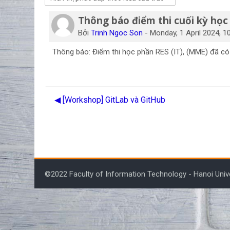
Thông báo điểm thi cuối kỳ học
Số lượng các câu trả lời: 0
Bởi
Trinh Ngoc Son
-
Monday, 1 April 2024, 1
Thông báo: Điểm thi học phần RES (IT), (MME) đã có 
◀︎ [Workshop] GitLab và GitHub
©2022 Faculty of Information Technology - Hanoi Univ