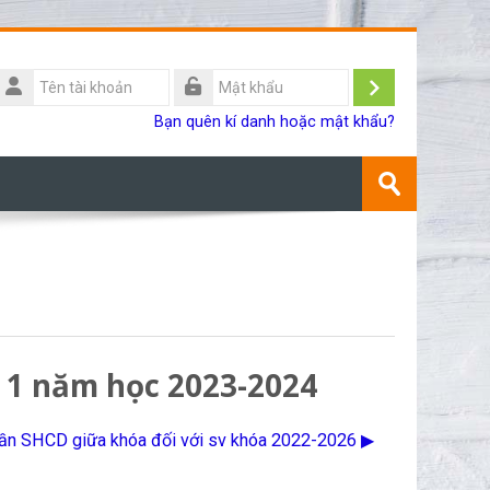
Tên
ài
Đăng
Mật
Bạn quên kí danh hoặc mật khẩu?
khoản
khẩu
nhập
Tìm
kiếm
Gửi
khoá
học
ỳ 1 năm học 2023-2024
uần SHCD giữa khóa đối với sv khóa 2022-2026 ▶︎