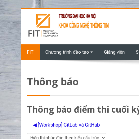
Chuyển tới nội dung chính
FIT
Chương trình đào tạo
Giảng viên
S
Thông báo
Thông báo điểm thi cuối k
◀︎ [Workshop] GitLab và GitHub