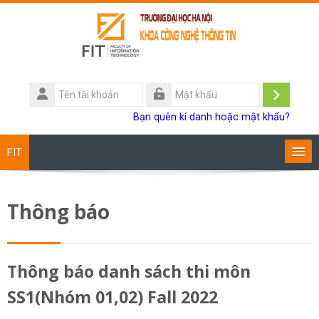
Chuyển tới nội dung chính
Tên
tài
Đăng
Mật
Bạn quên kí danh hoặc mật khẩu?
khoản
khẩu
nhập
FIT
Chương trình đào tạo
Thông báo
Giảng viên
Sinh viên
Thông báo danh sách thi môn
SS1(Nhóm 01,02) Fall 2022
Research