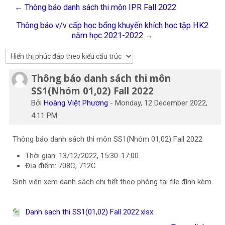
← Thông báo danh sách thi môn IPR Fall 2022
Tiếng Việt
Thông báo v/v cấp học bổng khuyến khích học tập HK2
Tìm
năm học 2021-2022 →
kiếm
Gửi
khoá
học
Thông báo danh sách thi môn
Số lượng các câu trả lời: 0
SS1(Nhóm 01,02) Fall 2022
Bởi
Hoàng Việt Phương
-
Monday, 12 December 2022,
4:11 PM
Thông báo danh sách thi môn SS1(Nhóm 01,02) Fall 2022
Thời gian: 13/12/2022, 15:30-17:00
Địa điểm: 708C, 712C
Sinh viên xem danh sách chi tiết theo phòng tại file đính kèm.
Danh sach thi SS1(01,02) Fall 2022.xlsx