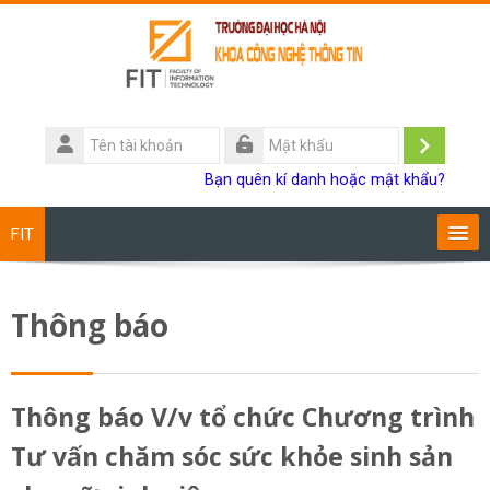
Chuyển tới nội dung chính
Tên
tài
Đăng
Mật
Bạn quên kí danh hoặc mật khẩu?
khoản
khẩu
nhập
FIT
Chương trình đào tạo
Thông báo
Giảng viên
Sinh viên
Thông báo V/v tổ chức Chương trình
Tư vấn chăm sóc sức khỏe sinh sản
Research