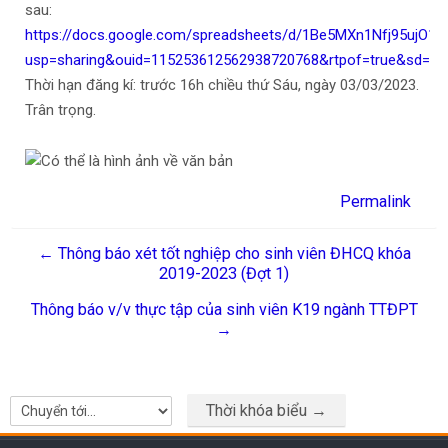
sau:
https://docs.google.com/spreadsheets/d/1Be5MXn1Nfj95ujO
usp=sharing&ouid=115253612562938720768&rtpof=true&sd=tr
Thời hạn đăng kí: trước 16h chiều thứ Sáu, ngày 03/03/2023.
Trân trọng.
Permalink
← Thông báo xét tốt nghiệp cho sinh viên ĐHCQ khóa
2019-2023 (Đợt 1)
Thông báo v/v thực tập của sinh viên K19 ngành TTĐPT
→
Thời khóa biểu →
Chuyển tới...