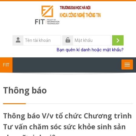
Chuyển tới nội dung chính
Tên
tài
Đăng
Mật
Bạn quên kí danh hoặc mật khẩu?
khoản
khẩu
nhập
FIT
Chương trình đào tạo
Thông báo
Giảng viên
Sinh viên
Thông báo V/v tổ chức Chương trình
Tư vấn chăm sóc sức khỏe sinh sản
Research