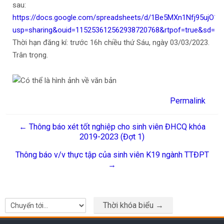
sau:
https://docs.google.com/spreadsheets/d/1Be5MXn1Nfj95ujO
usp=sharing&ouid=115253612562938720768&rtpof=true&sd=tr
Thời hạn đăng kí: trước 16h chiều thứ Sáu, ngày 03/03/2023.
Trân trọng.
Permalink
← Thông báo xét tốt nghiệp cho sinh viên ĐHCQ khóa
2019-2023 (Đợt 1)
Thông báo v/v thực tập của sinh viên K19 ngành TTĐPT
→
Thời khóa biểu →
Chuyển tới...