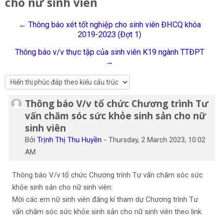
cho nữ sinh viên
Tiếng Việt
← Thông báo xét tốt nghiệp cho sinh viên ĐHCQ khóa
Tìm
2019-2023 (Đợt 1)
kiếm
Gửi
khoá
Thông báo v/v thực tập của sinh viên K19 ngành TTĐPT
học
→
Thông báo V/v tổ chức Chương trình Tư
Số lượng các câu trả lời: 0
vấn chăm sóc sức khỏe sinh sản cho nữ
sinh viên
Bởi
Trịnh Thị Thu Huyền
-
Thursday, 2 March 2023, 10:02
AM
Thông báo V/v tổ chức Chương trình Tư vấn chăm sóc sức
khỏe sinh sản cho nữ sinh viên:
Mời các em nữ sinh viên đăng kí tham dự Chương trình Tư
vấn chăm sóc sức khỏe sinh sản cho nữ sinh viên theo link