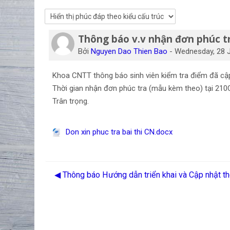
Thông báo v.v nhận đơn phúc 
Số lượng các câu trả lời: 0
Bởi
Nguyen Dao Thien Bao
-
Wednesday, 28 J
Khoa CNTT thông báo sinh viên kiểm tra điểm đã 
Thời gian nhận đơn phúc tra (mẫu kèm theo) tại 210
Trân trọng.
Don xin phuc tra bai thi CN.docx
◀︎ Thông báo Hướng dẫn triển khai và Cập nhật th