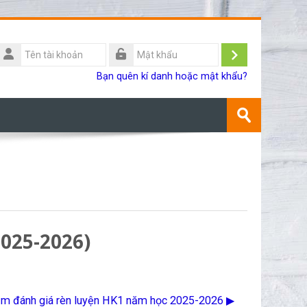
Tên
ài
Đăng
Mật
Bạn quên kí danh hoặc mật khẩu?
khoản
khẩu
nhập
Tìm
kiếm
Gửi
khoá
học
025-2026)
ệm đánh giá rèn luyện HK1 năm học 2025-2026 ▶︎