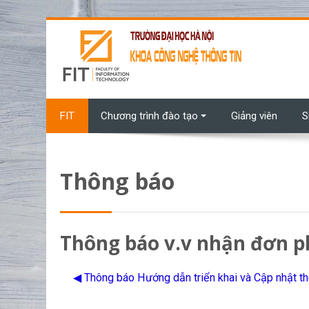
Chuyển tới nội dung chính
FIT
Chương trình đào tạo
Giảng viên
S
Thông báo
Thông báo v.v nhận đơn p
◀︎ Thông báo Hướng dẫn triển khai và Cập nhật th