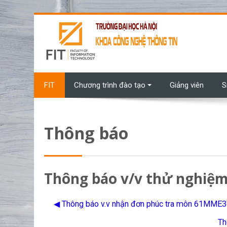
Chuyển tới nội dung chính
FIT
Chương trình đào tạo
Giảng viên
S
Thông báo
Thông báo v/v thử nghiệm
◀︎ Thông báo v.v nhận đơn phúc tra môn 61MME
Th