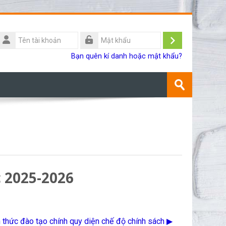
Tên
ài
Đăng
Mật
Bạn quên kí danh hoặc mật khẩu?
khoản
khẩu
nhập
Tìm
kiếm
Gửi
khoá
học
 2025-2026
 thức đào tạo chính quy diện chế độ chính sách ▶︎