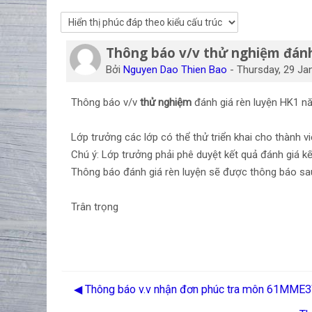
Thông báo v/v thử nghiệm đánh
Số lượng các câu trả lời: 0
Bởi
Nguyen Dao Thien Bao
-
Thursday, 29 Ja
Thông báo v/v
thử nghiệm
đánh giá rèn luyện HK1 
Lớp trưởng các lớp có thể thử triển khai cho thành v
Chú ý: Lớp trưởng phải phê duyệt kết quả đánh giá kết
Thông báo đánh giá rèn luyện sẽ được thông báo sa
Trân trọng
◀︎ Thông báo v.v nhận đơn phúc tra môn 61MME