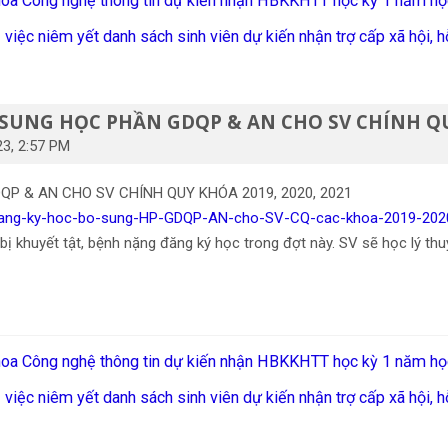
 Khoa Công nghệ thông tin dự kiến nhận HBKKHTT học kỳ 1 năm h
việc niêm yết danh sách sinh viên dự kiến nhận trợ cấp xã hội, hỗ 
UNG HỌC PHẦN GDQP & AN CHO SV CHÍNH QUY
23, 2:57 PM
 & AN CHO SV CHÍNH QUY KHÓA 2019, 2020, 2021
o-dang-ky-hoc-bo-sung-HP-GDQP-AN-cho-SV-CQ-cac-khoa-2019-202
 bị khuyết tật, bệnh nặng đăng ký học trong đợt này. SV sẽ học lý th
 Khoa Công nghệ thông tin dự kiến nhận HBKKHTT học kỳ 1 năm h
việc niêm yết danh sách sinh viên dự kiến nhận trợ cấp xã hội, hỗ 