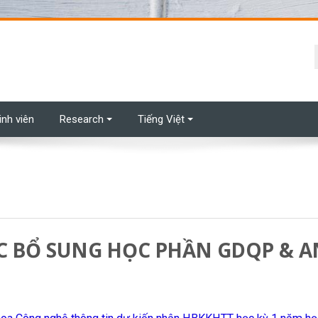
t
inh viên
Research
Tiếng Việt
 BỔ SUNG HỌC PHẦN GDQP & A