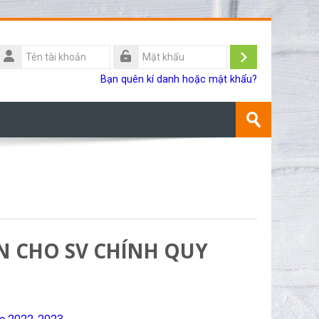
Tên
ài
Đăng
Mật
Bạn quên kí danh hoặc mật khẩu?
khoản
khẩu
nhập
Tìm
kiếm
Gửi
khoá
học
N CHO SV CHÍNH QUY