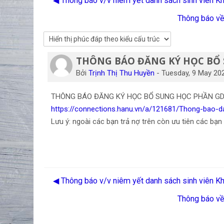
◀︎ Thông báo v/v niêm yết danh sách sinh viên
Thông báo về 
THÔNG BÁO ĐĂNG KÝ HỌC BỔ S
Số lượng các câu trả lời: 0
Bởi
Trịnh Thị Thu Huyền
-
Tuesday, 9 May 20
THÔNG BÁO ĐĂNG KÝ HỌC BỔ SUNG HỌC PHẦN GDQP
https://connections.hanu.vn/a/121681/Thong-ba
Lưu ý: ngoài các bạn trả nợ trên còn ưu tiên các bạn
◀︎ Thông báo v/v niêm yết danh sách sinh viên
Thông báo về 