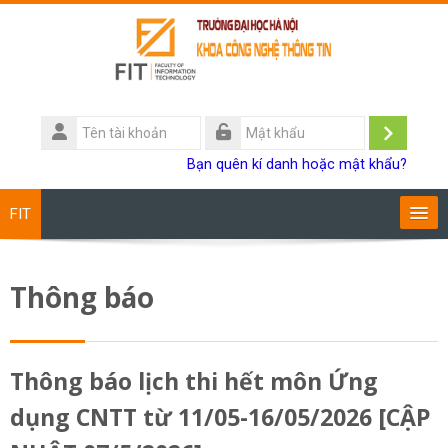
Chuyển tới nội dung chính
Tên
tài
Đăng
Mật
Bạn quên kí danh hoặc mật khẩu?
khoản
khẩu
nhập
FIT
Chương trình đào tạo
Thông báo
Giảng viên
Sinh viên
Thông báo lịch thi hết môn Ứng
dụng CNTT từ 11/05-16/05/2026 [CẬP
Research