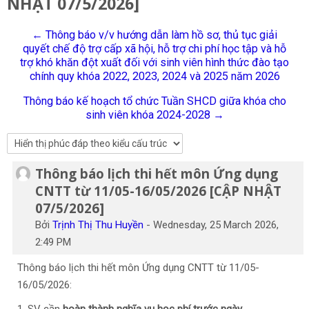
NHẬT 07/5/2026]
Tiếng Việt
← Thông báo v/v hướng dẫn làm hồ sơ, thủ tục giải
Tìm
quyết chế độ trợ cấp xã hội, hỗ trợ chi phí học tập và hỗ
kiếm
Gửi
trợ khó khăn đột xuất đối với sinh viên hình thức đào tạo
khoá
chính quy khóa 2022, 2023, 2024 và 2025 năm 2026
học
Thông báo kế hoạch tổ chức Tuần SHCD giữa khóa cho
sinh viên khóa 2024-2028 →
Thông báo lịch thi hết môn Ứng dụng
Số lượng các câu trả lời: 0
CNTT từ 11/05-16/05/2026 [CẬP NHẬT
07/5/2026]
Bởi
Trịnh Thị Thu Huyền
-
Wednesday, 25 March 2026,
2:49 PM
Thông báo lịch thi hết môn Ứng dụng CNTT từ 11/05-
16/05/2026: