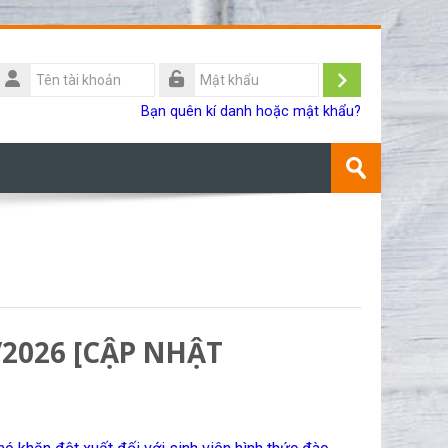
Tên
ài
Đăng
Mật
Bạn quên kí danh hoặc mật khẩu?
khoản
khẩu
nhập
Tìm
kiếm
Gửi
khoá
học
5/2026 [CẬP NHẬT