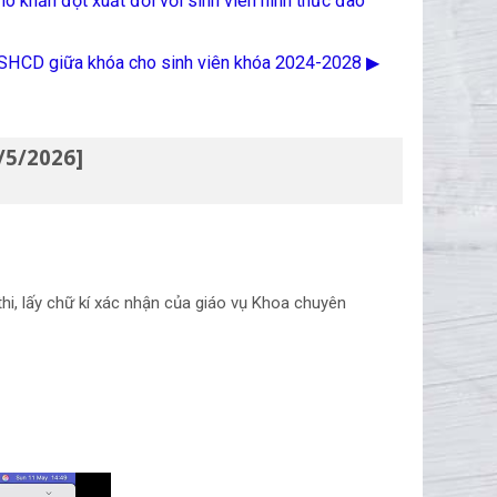
khó khăn đột xuất đối với sinh viên hình thức đào
SHCD giữa khóa cho sinh viên khóa 2024-2028 ▶︎
/5/2026]
hi, lấy chữ kí xác nhận của giáo vụ Khoa chuyên