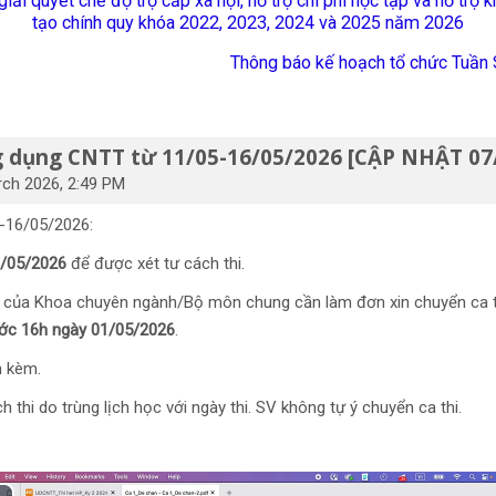
ải quyết chế độ trợ cấp xã hội, hỗ trợ chi phí học tập và hỗ trợ 
tạo chính quy khóa 2022, 2023, 2024 và 2025 năm 2026
Thông báo kế hoạch tổ chức Tuần 
g dụng CNTT từ 11/05-16/05/2026 [CẬP NHẬT 07
ch 2026, 2:49 PM
-16/05/2026:
3/05/2026
để được xét tư cách thi.
thi của Khoa chuyên ngành/Bộ môn chung cần làm đơn xin chuyển ca t
ước 16h ngày 01/05/2026
.
nh kèm.
 thi do trùng lịch học với ngày thi. SV không tự ý chuyển ca thi.