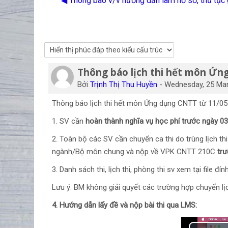
◀︎ Thông báo v/v hướng dẫn làm hồ sơ, thủ tục gi
Thông báo lịch thi hết môn Ứn
Số lượng các câu trả lời: 0
Bởi
Trịnh Thị Thu Huyền
-
Wednesday, 25 Mar
Thông báo lịch thi hết môn Ứng dụng CNTT từ 11/05
1. SV cần
hoàn thành nghĩa vụ học phí trước ngày 0
2. Toàn bộ các SV cần chuyển ca thi do trùng lịch 
ngành/Bộ môn chung và nộp về VPK CNTT 210C
tr
3. Danh sách thi, lịch thi, phòng thi sv xem tại file đí
Lưu ý: BM không giải quyết các trường hợp chuyển lịch
4. Hướng dẫn lấy đề và nộp bài thi qua LMS: