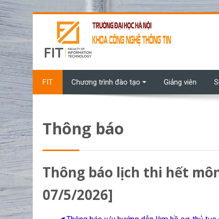
Chuyển tới nội dung chính
FIT
Chương trình đào tạo
Giảng viên
S
Thông báo
Thông báo lịch thi hết m
07/5/2026]