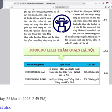
át
deo
ay, 25 March 2026, 2:49 PM)
6.xlsx