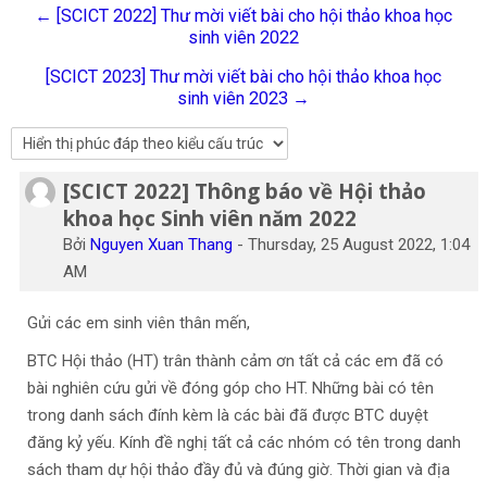
← [SCICT 2022] Thư mời viết bài cho hội thảo khoa học
Tiếng Việt
sinh viên 2022
Tìm
[SCICT 2023] Thư mời viết bài cho hội thảo khoa học
kiếm
Gửi
sinh viên 2023 →
khoá
học
[SCICT 2022] Thông báo về Hội thảo
Số lượng các câu trả lời: 0
khoa học Sinh viên năm 2022
Bởi
Nguyen Xuan Thang
-
Thursday, 25 August 2022, 1:04
AM
Gửi các em sinh viên thân mến,
BTC Hội thảo (HT) trân thành cảm ơn tất cả các em đã có
bài nghiên cứu gửi về đóng góp cho HT. Những bài có tên
trong danh sách đính kèm là các bài đã được BTC duyệt
đăng kỷ yếu. Kính đề nghị tất cả các nhóm có tên trong danh
sách tham dự hội thảo đầy đủ và đúng giờ. Thời gian và địa