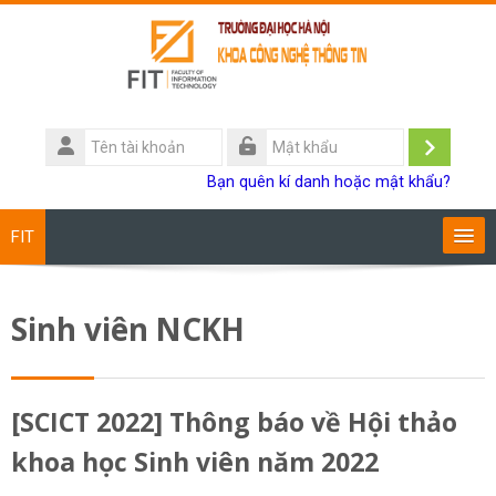
Chuyển tới nội dung chính
Tên
tài
Đăng
Mật
Bạn quên kí danh hoặc mật khẩu?
khoản
khẩu
nhập
FIT
Chương trình đào tạo
Sinh viên NCKH
Giảng viên
Sinh viên
[SCICT 2022] Thông báo về Hội thảo
khoa học Sinh viên năm 2022
Research