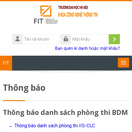
Chuyển tới nội dung chính
Tên
tài
Đăng
Mật
Bạn quên kí danh hoặc mật khẩu?
khoản
khẩu
nhập
FIT
Chương trình đào tạo
Thông báo
Giảng viên
Sinh viên
Thông báo danh sách phòng thi BDM
Research
← Thông báo danh sách phòng thi IIS-CLC