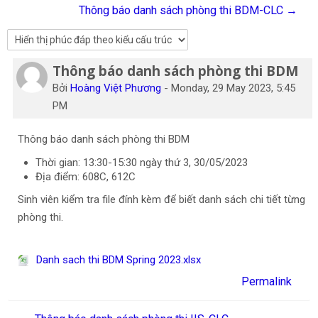
Thông báo danh sách phòng thi BDM-CLC →
Tiếng Việt
Tìm
kiếm
Gửi
Thông báo danh sách phòng thi BDM
Số lượng các câu trả lời: 0
khoá
học
Bởi
Hoàng Việt Phương
-
Monday, 29 May 2023, 5:45
PM
Thông báo danh sách phòng thi BDM
Thời gian: 13:30-15:30 ngày thứ 3, 30/05/2023
Địa điểm: 608C, 612C
Sinh viên kiểm tra file đính kèm để biết danh sách chi tiết từng
phòng thi.
Danh sach thi BDM Spring 2023.xlsx
Permalink