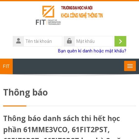
Chuyển tới nội dung chính
Tên
tài
Đăng
Mật
Bạn quên kí danh hoặc mật khẩu?
khoản
khẩu
nhập
FIT
Chương trình đào tạo
Thông báo
Giảng viên
Sinh viên
Thông báo danh sách thi hết học
phần 61MME3VCO, 61FIT2PST,
Research