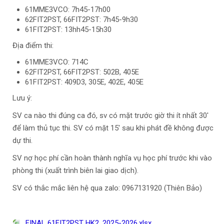
61MME3VCO: 7h45-17h00
62FIT2PST, 66FIT2PST: 7h45-9h30
61FIT2PST: 13hh45-15h30
Địa điểm thi:
61MME3VCO: 714C
62FIT2PST, 66FIT2PST: 502B, 405E
61FIT2PST: 409D3, 305E, 402E, 405E
Lưu ý:
SV ca nào thi đúng ca đó, sv có mặt trước giờ thi ít nhất 30'
để làm thủ tục thi. SV có mặt 15' sau khi phát đề không được
dự thi.
SV nợ học phí cần hoàn thành nghĩa vụ học phí trước khi vào
phòng thi (xuất trình biên lai giao dịch).
SV có thắc mắc liên hệ qua zalo: 0967131920 (Thiên Bảo)
FINAL 61FIT2PST HK2, 2025-2026.xlsx