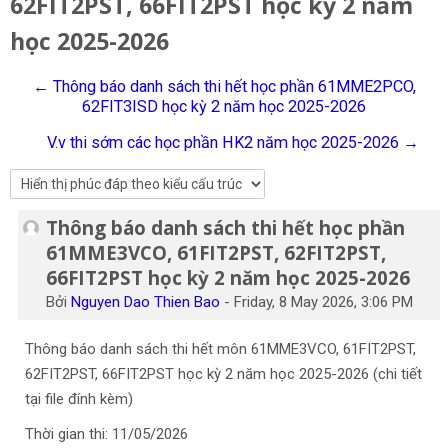
62FIT2PST, 66FIT2PST học kỳ 2 năm
Tiếng Việt
học 2025-2026
Tìm
kiếm
Gửi
← Thông báo danh sách thi hết học phần 61MME2PCO,
khoá
62FIT3ISD học kỳ 2 năm học 2025-2026
học
V.v thi sớm các học phần HK2 năm học 2025-2026 →
Thông báo danh sách thi hết học phần
Số lượng các câu trả lời: 0
61MME3VCO, 61FIT2PST, 62FIT2PST,
66FIT2PST học kỳ 2 năm học 2025-2026
Bởi
Nguyen Dao Thien Bao
-
Friday, 8 May 2026, 3:06 PM
Thông báo danh sách thi hết môn 61MME3VCO, 61FIT2PST,
62FIT2PST, 66FIT2PST học kỳ 2 năm học 2025-2026 (chi tiết
tại file đính kèm)
Thời gian thi: 11/05/2026