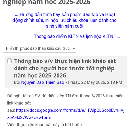
nghiệp năm học 2025-2026
Tiếng Việt
← Hướng dẫn trình bày sản phẩm đào tạo và Hoạt
Tìm
động chỉnh sửa, in, nộp lưu chiều khóa luận dành cho
kiếm
Gửi
sinh viên năm cuối
khoá
học
Thông báo điểm KLTN và lịch nộp KLTN! →
Thông báo v/v thực hiện link khảo sát
Số lượng các câu trả lời: 0
dành cho người học trước tốt nghiệp
năm học 2025-2026
Bởi
Nguyen Dao Thien Bao
-
Friday, 22 May 2026, 2:18 PM
Đề nghị tất cả SV đủ điều kiện TN đợt tháng 6/2026 thực hiện
link khảo sát
sau:
https://docs.google.com/forms/d/e/1FAIpQLScb0Ev4HV
zbAFlJ27Ww/viewform
Việc thực hiện khảo sát này là bắt buộc.