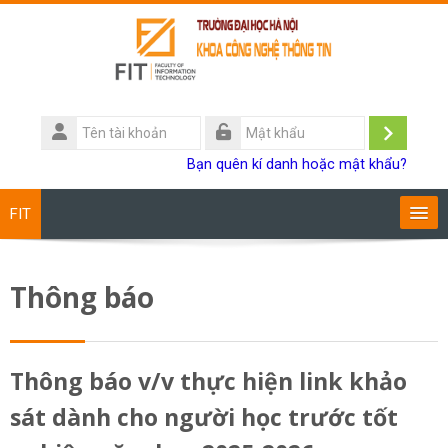
Chuyển tới nội dung chính
Tên
tài
Đăng
Mật
Bạn quên kí danh hoặc mật khẩu?
khoản
khẩu
nhập
FIT
Chương trình đào tạo
Thông báo
Giảng viên
Sinh viên
Thông báo v/v thực hiện link khảo
sát dành cho người học trước tốt
Research