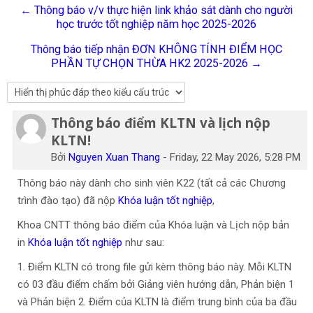
← Thông báo v/v thực hiện link khảo sát dành cho người
Tiếng Việt
học trước tốt nghiệp năm học 2025-2026
Tìm
Thông báo tiếp nhận ĐƠN KHÔNG TÍNH ĐIỂM HỌC
kiếm
Gửi
PHẦN TỰ CHỌN THỪA HK2 2025-2026 →
khoá
học
Thông báo điểm KLTN và lịch nộp
Số lượng các câu trả lời: 0
KLTN!
Bởi
Nguyen Xuan Thang
-
Friday, 22 May 2026, 5:28 PM
Thông báo này dành cho sinh viên K22 (tất cả các Chương
trình đào tạo) đã nộp
Khóa luận tốt nghiệp
,
Khoa CNTT thông báo điểm của Khóa luận và Lịch nộp bản
in
Khóa luận tốt nghiệp
như sau:
1. Điểm KLTN có trong file gửi kèm thông báo này. Mỗi KLTN
có 03 đầu điểm chấm bởi Giảng viên hướng dẫn, Phản biện 1
và Phản biện 2. Điểm của KLTN là điểm trung bình của ba đầu