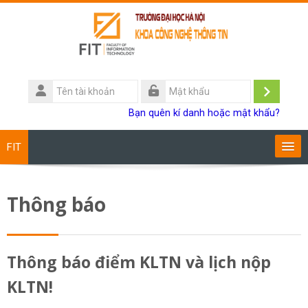
Chuyển tới nội dung chính
Tên
tài
Đăng
Mật
Bạn quên kí danh hoặc mật khẩu?
khoản
khẩu
nhập
FIT
Chương trình đào tạo
Thông báo
Giảng viên
Sinh viên
Thông báo điểm KLTN và lịch nộp
KLTN!
Research