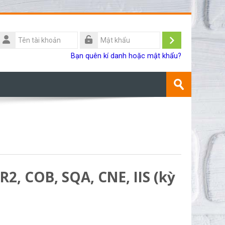
Tên
ài
Đăng
Mật
Bạn quên kí danh hoặc mật khẩu?
khoản
khẩu
nhập
Tìm
kiếm
Gửi
khoá
học
2, COB, SQA, CNE, IIS (kỳ