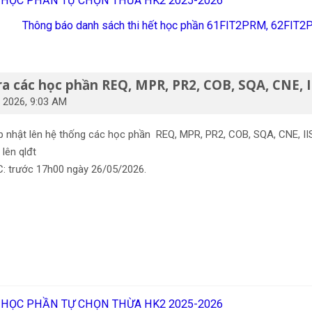
ỂM HỌC PHẦN TỰ CHỌN THỪA HK2 2025-2026
Thông báo danh sách thi hết học phần 61FIT2PRM, 62FIT
a các học phần REQ, MPR, PR2, COB, SQA, CNE, II
 2026, 9:03 AM
p nhật lên hệ thống các học phần REQ, MPR, PR2, COB, SQA, CNE, II
lên qlđt
C: trước 17h00 ngày 26/05/2026.
ỂM HỌC PHẦN TỰ CHỌN THỪA HK2 2025-2026