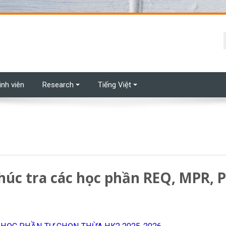
t
inh viên
Research
Tiếng Việt
úc tra các học phần REQ, MPR, PR