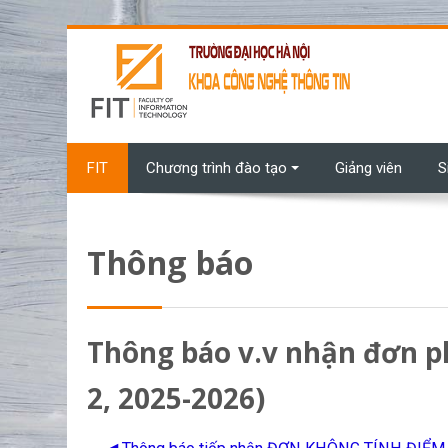
Chuyển tới nội dung chính
FIT
Chương trình đào tạo
Giảng viên
S
Thông báo
Thông báo v.v nhận đơn ph
2, 2025-2026)