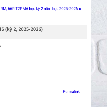
2PRM, 66FIT2PMA học kỳ 2 năm học 2025-2026 ▶︎
S (kỳ 2, 2025-2026)
S
Permalink