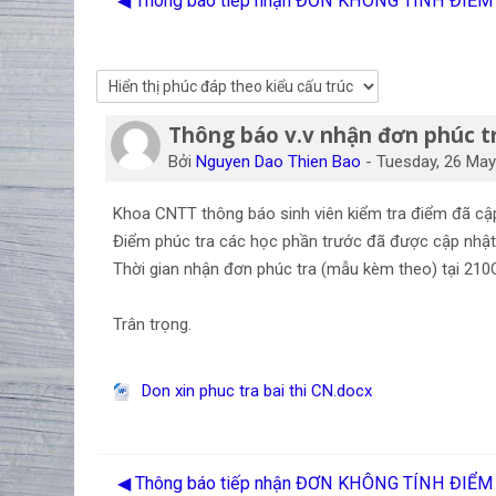
◀︎ Thông báo tiếp nhận ĐƠN KHÔNG TÍNH ĐI
Thông báo v.v nhận đơn phúc tr
Số lượng các câu trả lời: 0
Bởi
Nguyen Dao Thien Bao
-
Tuesday, 26 May
Khoa CNTT thông báo sinh viên kiểm tra điểm đã cậ
Điểm phúc tra các học phần trước đã được cập nhật 
Thời gian nhận đơn phúc tra (mẫu kèm theo) tại 210
Trân trọng.
Don xin phuc tra bai thi CN.docx
◀︎ Thông báo tiếp nhận ĐƠN KHÔNG TÍNH ĐI