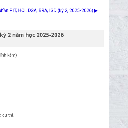
phần PIT, HCI, DSA, BRA, ISD (kỳ 2, 2025-2026) ▶︎
kỳ 2 năm học 2025-2026
đính kèm)
c dự thi.