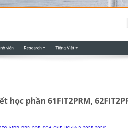
t
inh viên
Research
Tiếng Việt
hết học phần 61FIT2PRM, 62FIT2P