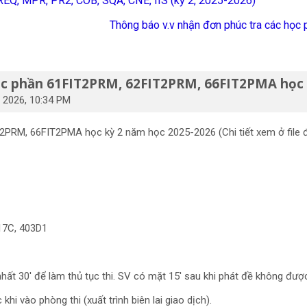
 REQ, MPR, PR2, COB, SQA, CNE, IIS (kỳ 2, 2025-2026)
Thông báo v.v nhận đơn phúc tra các học 
ọc phần 61FIT2PRM, 62FIT2PRM, 66FIT2PMA học 
 2026, 10:34 PM
PRM, 66FIT2PMA học kỳ 2 năm học 2025-2026 (Chi tiết xem ở file 
17C, 403D1
nhất 30' để làm thủ tục thi. SV có mặt 15' sau khi phát đề không đượ
hi vào phòng thi (xuất trình biên lai giao dịch).