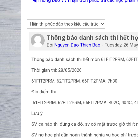
◀︎ Thông báo v.v nhận đơn phúc tra các học phần
Thông báo danh sách thi hết h
Số lượng các câu trả lời: 0
Bởi
Nguyen Dao Thien Bao
-
Tuesday, 26 May
Thông báo danh sách thi hết môn 61FIT2PRM, 62FIT2
Thời gian thi: 28/05/2026
61FIT2PRM, 62FIT2PRM, 66FIT2PMA: 7h30
Địa điểm thi:
61FIT2PRM, 62FIT2PRM, 66FIT2PMA: 402C, 404C, 4
Lưu ý:
SV ca nào thi đúng ca đó, sv có mặt trước giờ thi ít 
SV nợ học phí cần hoàn thành nghĩa vụ học phí trước k