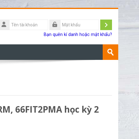
Tên
ài
Đăng
Mật
Bạn quên kí danh hoặc mật khẩu?
khoản
khẩu
nhập
Tìm
kiếm
Gửi
khoá
học
RM, 66FIT2PMA học kỳ 2