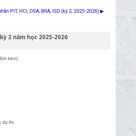
phần PIT, HCI, DSA, BRA, ISD (kỳ 2, 2025-2026) ▶︎
kỳ 2 năm học 2025-2026
đính kèm)
c dự thi.