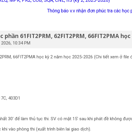
 REQ, MPR, PR2, COB, SQA, CNE, IIS (kỳ 2, 2025-2026)
Thông báo v.v nhận đơn phúc tra các học 
ọc phần 61FIT2PRM, 62FIT2PRM, 66FIT2PMA học 
 2026, 10:34 PM
PRM, 66FIT2PMA học kỳ 2 năm học 2025-2026 (Chi tiết xem ở file 
17C, 403D1
nhất 30' để làm thủ tục thi. SV có mặt 15' sau khi phát đề không đượ
hi vào phòng thi (xuất trình biên lai giao dịch).