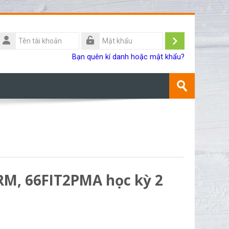
Tên
ài
Đăng
Mật
Bạn quên kí danh hoặc mật khẩu?
khoản
khẩu
nhập
Tìm
kiếm
Gửi
khoá
học
RM, 66FIT2PMA học kỳ 2