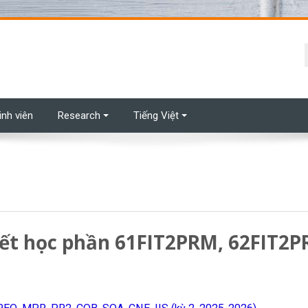
t
inh viên
Research
Tiếng Việt
hết học phần 61FIT2PRM, 62FIT2P