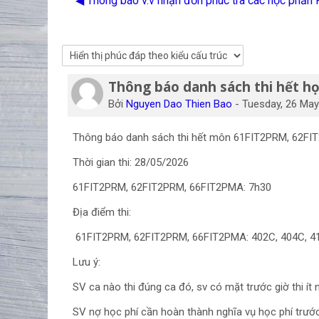
◀︎ Thông báo v.v nhận đơn phúc tra các học phần
Thông báo danh sách thi hết h
Số lượng các câu trả lời: 0
Bởi
Nguyen Dao Thien Bao
-
Tuesday, 26 May
Thông báo danh sách thi hết môn 61FIT2PRM, 62FIT2
Thời gian thi: 28/05/2026
61FIT2PRM, 62FIT2PRM, 66FIT2PMA: 7h30
Địa điểm thi:
61FIT2PRM, 62FIT2PRM, 66FIT2PMA: 402C, 404C, 4
Lưu ý:
SV ca nào thi đúng ca đó, sv có mặt trước giờ thi ít 
SV nợ học phí cần hoàn thành nghĩa vụ học phí trước k