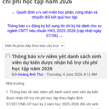
chi phí học tập năm 2026
Tiếng Việt
← Quyết định v/v xét miễn học phần, công nhận và
Tìm
chuyển đổi kết quả học tập
kiếm
Gửi
khoá
Thông báo v.v đăng ký bổ sung tín chỉ kỳ hè dành cho sv
học
ngành CNTT tiêu chuẩn HK3, 2025-2026 (cập nhật ngày
07/06) →
Thông báo v/v niêm yết danh sách sinh
Số lượng các câu trả lời: 0
viên dự kiến được nhận hỗ trợ chi phí
học tập năm 2026
Bởi
Hoàng Anh Thư
-
Thursday, 4 June 2026, 8:12 AM
Nhà trường:
1. Thông báo về việc niêm yết danh sách sinh viên dự kiến
được nhận hỗ trợ chi phí học tập theo Nghị định
57/2017/NĐ-CP học kỳ 2 năm học 2025-2026 đối với sinh