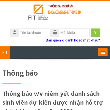
Chuyển tới nội dung chính
Tên
tài
Đăng
Mật
Bạn quên kí danh hoặc mật khẩu?
khoản
khẩu
nhập
FIT
Chương trình đào tạo
Thông báo
Giảng viên
Sinh viên
Thông báo v/v niêm yết danh sách
sinh viên dự kiến được nhận hỗ trợ
Research