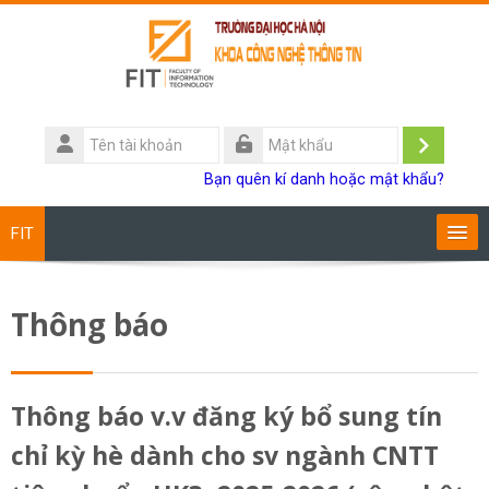
Chuyển tới nội dung chính
Tên
tài
Đăng
Mật
Bạn quên kí danh hoặc mật khẩu?
khoản
khẩu
nhập
FIT
Chương trình đào tạo
Thông báo
Giảng viên
Sinh viên
Thông báo v.v đăng ký bổ sung tín
chỉ kỳ hè dành cho sv ngành CNTT
Research