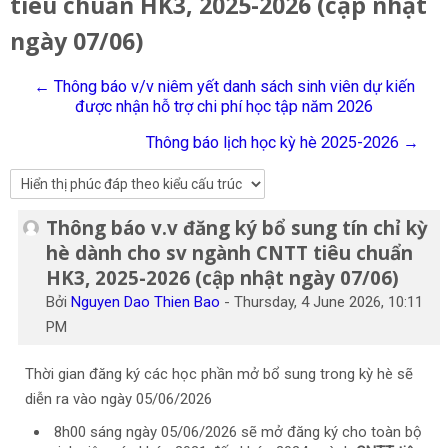
tiêu chuẩn HK3, 2025-2026 (cập nhật
Tiếng Việt
ngày 07/06)
Tìm
kiếm
Gửi
← Thông báo v/v niêm yết danh sách sinh viên dự kiến
khoá
được nhận hỗ trợ chi phí học tập năm 2026
học
Thông báo lịch học kỳ hè 2025-2026 →
Thông báo v.v đăng ký bổ sung tín chỉ kỳ
Số lượng các câu trả lời: 0
hè dành cho sv ngành CNTT tiêu chuẩn
HK3, 2025-2026 (cập nhật ngày 07/06)
Bởi
Nguyen Dao Thien Bao
-
Thursday, 4 June 2026, 10:11
PM
Thời gian đăng ký các học phần mở bổ sung trong kỳ hè sẽ
diễn ra vào ngày 05/06/2026
8h00 sáng ngày 05/06/2026 sẽ mở đăng ký cho toàn bộ