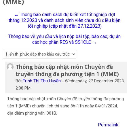
(MME)
Tiếng Việt
← Thông báo danh sách dự kiến xét tốt nghiệp đợt
Tìm
tháng 12.2023 và danh sách sinh viên chưa đủ điều kiện
kiếm
Gửi
tốt nghiệp (cập nhật đến 27.12.2023)
khoá
học
Thông báo về yêu cầu và lịch nộp bài tập, báo cáo, dự án
các học phần RES và SS1CLC →
Thông báo cập nhật môn Chuyên đề
Số lượng các câu trả lời: 0
truyền thông đa phương tiện 1 (MME)
Bởi
Trịnh Thị Thu Huyền
-
Wednesday, 27 December 2023,
2:08 PM
Thông báo cập nhật: môn Chuyên đề truyền thông đa phương
tiện 1 (MME) chuyển lịch thi sang 8h-11h ngày 04/01/2024,
địa điểm phỏng vấn: 301B.
Permalink