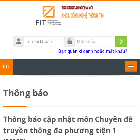
Chuyển tới nội dung chính
Tên
tài
Đăng
Mật
Bạn quên kí danh hoặc mật khẩu?
khoản
khẩu
nhập
FIT
Chương trình đào tạo
Thông báo
Giảng viên
Sinh viên
Thông báo cập nhật môn Chuyên đề
truyền thông đa phương tiện 1
Research