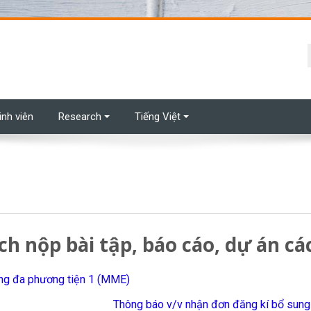
t
inh viên
Research
Tiếng Việt
ch nộp bài tập, báo cáo, dự án c
ông đa phương tiện 1 (MME)
Thông báo v/v nhận đơn đăng kí bổ sung