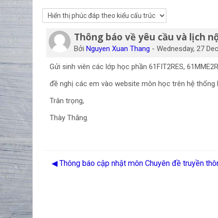
Thông báo về yêu cầu và lịch n
Số lượng các câu trả lời: 0
Bởi
Nguyen Xuan Thang
-
Wednesday, 27 Dec
Gửi sinh viên các lớp học phần 61FIT2RES, 61MME2
đề nghị các em vào website môn học trên hệ thống LM
Trân trọng,
Thày Thắng.
◀︎ Thông báo cập nhật môn Chuyên đề truyền th