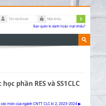
Tên
ài
Đăng
Mật
Bạn quên kí danh hoặc mật khẩu?
khoản
khẩu
nhập
Tìm
kiếm
Gửi
khoá
học
ác học phần RES và SS1CLC
 các môn của ngành CNTT CLC kì 2, 2023-2024 ▶︎