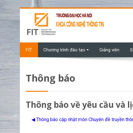
Chuyển tới nội dung chính
FIT
Chương trình đào tạo
Giảng viên
S
Thông báo
Thông báo về yêu cầu và lị
◀︎ Thông báo cập nhật môn Chuyên đề truyền th