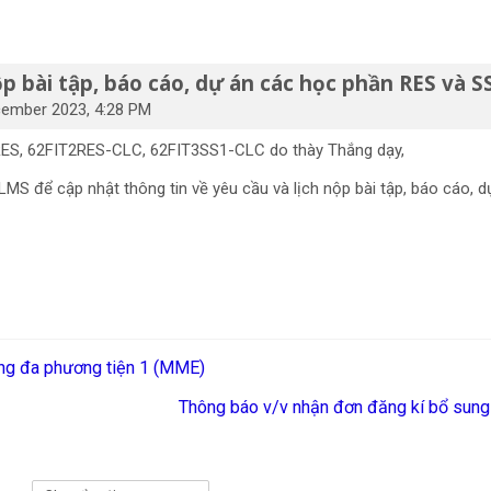
ộp bài tập, báo cáo, dự án các học phần RES và 
ember 2023, 4:28 PM
RES, 62FIT2RES-CLC, 62FIT3SS1-CLC do thày Thắng dạy,
S để cập nhật thông tin về yêu cầu và lịch nộp bài tập, báo cáo, d
ông đa phương tiện 1 (MME)
Thông báo v/v nhận đơn đăng kí bổ sung