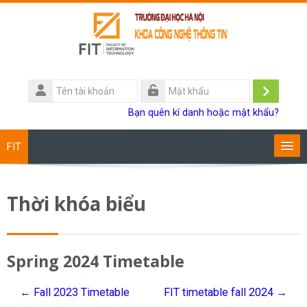
Chuyển tới nội dung chính
Tên
tài
Đăng
Mật
Bạn quên kí danh hoặc mật khẩu?
khoản
khẩu
nhập
FIT
Chương trình đào tạo
Thời khóa biểu
Giảng viên
Sinh viên
Spring 2024 Timetable
Research
← Fall 2023 Timetable
FIT timetable fall 2024 →