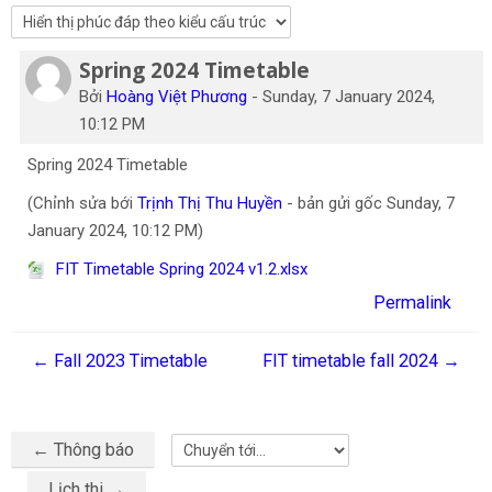
Tiếng Việt
Spring 2024 Timetable
Tìm
Số lượng các câu trả lời: 0
kiếm
Gửi
Bởi
Hoàng Việt Phương
-
Sunday, 7 January 2024,
khoá
10:12 PM
học
Spring 2024 Timetable
(Chỉnh sửa bới
Trịnh Thị Thu Huyền
- bản gửi gốc Sunday, 7
January 2024, 10:12 PM)
FIT Timetable Spring 2024 v1.2.xlsx
Permalink
← Fall 2023 Timetable
FIT timetable fall 2024 →
← Thông báo
Chuyển tới...
Lịch thi →