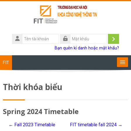
Chuyển tới nội dung chính
Tên
tài
Đăng
Mật
Bạn quên kí danh hoặc mật khẩu?
khoản
khẩu
nhập
FIT
Chương trình đào tạo
Thời khóa biểu
Giảng viên
Sinh viên
Spring 2024 Timetable
Research
← Fall 2023 Timetable
FIT timetable fall 2024 →