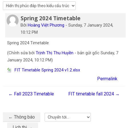
Tiếng Việt
Spring 2024 Timetable
Tìm
Số lượng các câu trả lời: 0
kiếm
Gửi
Bởi
Hoàng Việt Phương
-
Sunday, 7 January 2024,
khoá
10:12 PM
học
Spring 2024 Timetable
(Chỉnh sửa bới
Trịnh Thị Thu Huyền
- bản gửi gốc Sunday, 7
January 2024, 10:12 PM)
FIT Timetable Spring 2024 v1.2.xlsx
Permalink
← Fall 2023 Timetable
FIT timetable fall 2024 →
← Thông báo
Chuyển tới...
Lịch thi →