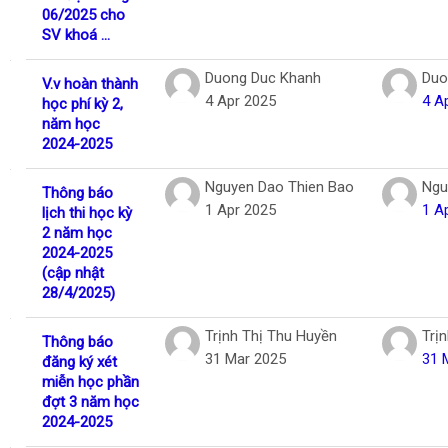
06/2025 cho
SV khoá ...
Duong Duc Khanh
Duo
V.v hoàn thành
4 Apr 2025
4 A
học phí kỳ 2,
năm học
2024-2025
Nguyen Dao Thien Bao
Ngu
Thông báo
1 Apr 2025
1 A
lịch thi học kỳ
2 năm học
2024-2025
(cập nhật
28/4/2025)
Trịnh Thị Thu Huyền
Trị
Thông báo
31 Mar 2025
31 
đăng ký xét
miễn học phần
đợt 3 năm học
2024-2025