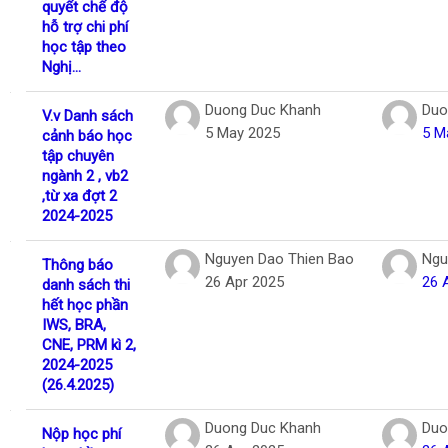
quyết chế độ
hỗ trợ chi phí
học tập theo
Nghị...
Duong Duc Khanh
Duo
V.v Danh sách
5 May 2025
5 M
cảnh báo học
tập chuyên
ngành 2 , vb2
,từ xa đợt 2
2024-2025
Nguyen Dao Thien Bao
Ngu
Thông báo
26 Apr 2025
26 
danh sách thi
hết học phần
IWS, BRA,
CNE, PRM kì 2,
2024-2025
(26.4.2025)
Duong Duc Khanh
Duo
Nộp học phí