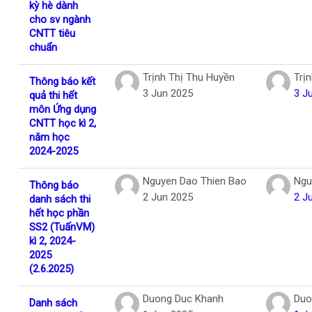
kỳ hè dành
cho sv ngành
CNTT tiêu
chuẩn
Trịnh Thị Thu Huyền
Trị
Thông báo kết
3 Jun 2025
3 J
quả thi hết
môn Ứng dụng
CNTT học kì 2,
năm học
2024-2025
Nguyen Dao Thien Bao
Ngu
Thông báo
2 Jun 2025
2 J
danh sách thi
hết học phần
SS2 (TuấnVM)
kì 2, 2024-
2025
(2.6.2025)
Duong Duc Khanh
Duo
Danh sách