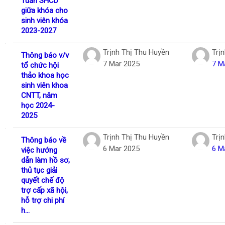
Tuần SHCD
giữa khóa cho
sinh viên khóa
2023-2027
Trịnh Thị Thu Huyền
Trị
Thông báo v/v
7 Mar 2025
7 M
tổ chức hội
thảo khoa học
sinh viên khoa
CNTT, năm
học 2024-
2025
Trịnh Thị Thu Huyền
Trị
Thông báo về
6 Mar 2025
6 M
việc hướng
dẫn làm hồ sơ,
thủ tục giải
quyết chế độ
trợ cấp xã hội,
hỗ trợ chi phí
h...