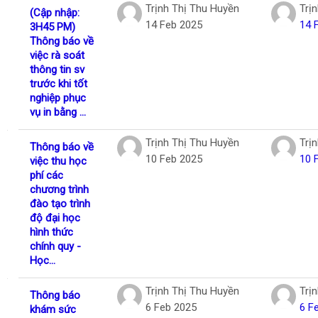
Trịnh Thị Thu Huyền
Trị
(Cập nhập:
14 Feb 2025
14 
3H45 PM)
Thông báo về
việc rà soát
thông tin sv
trước khi tốt
nghiệp phục
vụ in bằng ...
Trịnh Thị Thu Huyền
Trị
Thông báo về
10 Feb 2025
10 
việc thu học
phí các
chương trình
đào tạo trình
độ đại học
hình thức
chính quy -
Học...
Trịnh Thị Thu Huyền
Trị
Thông báo
6 Feb 2025
6 F
khám sức