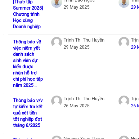
[Thực tập
29 May 2025
29 
Summer 2025]
Chương trình
Học cùng
Doanh nghiệp
Trịnh Thị Thu Huyền
Trị
Thông báo về
29 May 2025
29 
việc niêm yết
danh sách
sinh viên dự
kiến được
nhận hỗ trợ
chi phí học tập
năm 2025 ...
Trịnh Thị Thu Huyền
Trị
Thông báo v/v
26 May 2025
26 
tự kiểm tra kết
quả xét tiền
tốt nghiệp đợt
tháng 6/2025
Nguyen Xuan Thang
Ngu