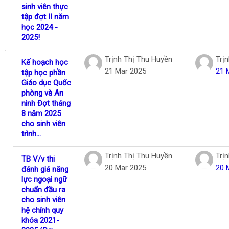
sinh viên thực
tập đợt II năm
học 2024 -
2025!
Trịnh Thị Thu Huyền
Trị
Kế hoạch học
21 Mar 2025
21 
tập học phần
Giáo dục Quốc
phòng và An
ninh Đợt tháng
8 năm 2025
cho sinh viên
trình...
Trịnh Thị Thu Huyền
Trị
TB V/v thi
20 Mar 2025
20 
đánh giá năng
lực ngoại ngữ
chuẩn đầu ra
cho sinh viên
hệ chính quy
khóa 2021-