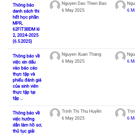
Nguyen Dao Thien Bao
Ngu
Thông báo
6 May 2025
6 M
danh sách thi
hết học phần
MPR,
62FIT3BDM kì
2, 2024-2025
(6.5.2025)
Nguyen Xuan Thang
Ngu
Thông báo về
6 May 2025
6 M
việc xin dấu
vào báo cáo
thực tập và
phiếu đánh giá
của sinh viên
thực tập tại
tập ...
Trịnh Thị Thu Huyền
Trị
Thông báo về
6 May 2025
6 M
việc hướng
dẫn làm hồ sơ,
thủ tục giải