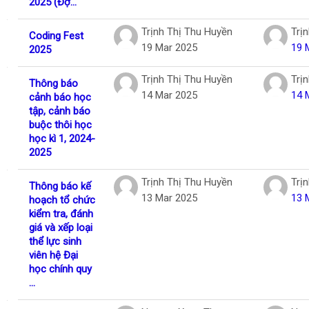
2025 (Đợ...
Trịnh Thị Thu Huyền
Trị
Coding Fest
19 Mar 2025
19 
2025
Trịnh Thị Thu Huyền
Trị
Thông báo
14 Mar 2025
14 
cảnh báo học
tập, cảnh báo
buộc thôi học
học kì 1, 2024-
2025
Trịnh Thị Thu Huyền
Trị
Thông báo kế
13 Mar 2025
13 
hoạch tổ chức
kiểm tra, đánh
giá và xếp loại
thể lực sinh
viên hệ Đại
học chính quy
...