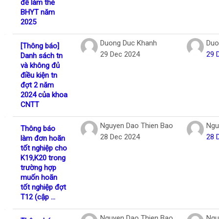
để làm thẻ
BHYT năm
2025
Duong Duc Khanh
Duo
[Thông báo]
29 Dec 2024
29 
Danh sách tn
và không đủ
điều kiện tn
đợt 2 năm
2024 của khoa
CNTT
Nguyen Dao Thien Bao
Ngu
Thông báo
28 Dec 2024
28 
làm đơn hoãn
tốt nghiệp cho
K19,K20 trong
trường hợp
muốn hoãn
tốt nghiệp đợt
T12 (cập ...
Nguyen Dao Thien Bao
Ngu