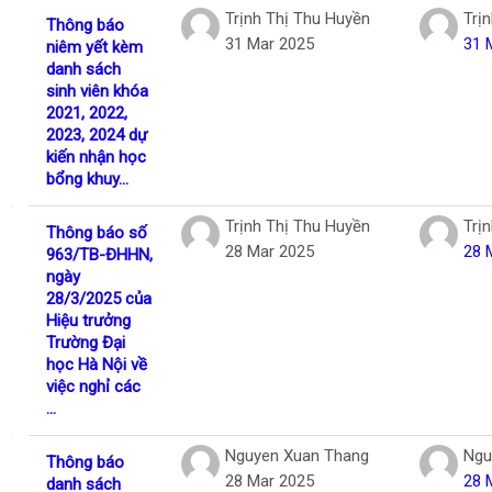
Trịnh Thị Thu Huyền
Trị
Thông báo
31 Mar 2025
31 
niêm yết kèm
danh sách
sinh viên khóa
2021, 2022,
2023, 2024 dự
kiến nhận học
bổng khuy...
Trịnh Thị Thu Huyền
Trị
Thông báo số
28 Mar 2025
28 
963/TB-ĐHHN,
ngày
28/3/2025 của
Hiệu trưởng
Trường Đại
học Hà Nội về
việc nghỉ các
...
Nguyen Xuan Thang
Ngu
Thông báo
28 Mar 2025
28 
danh sách