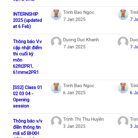
Trinh Bao Ngoc
Tri
INTERNSHIP
7 Jan 2025
7 J
2025 (updated
at 6 Feb)
Duong Duc Khanh
Duo
Thông báo V.v
7 Jan 2025
7 J
cập nhật điểm
thi cuối kỳ
môn
62fit2PR1,
61mme2PR1
Trinh Bao Ngoc
Tri
[SS2] Class 01
6 Jan 2025
6 J
02 03 04 -
Opening
session
Trịnh Thị Thu Huyền
Trị
Thông báo v/v
3 Jan 2025
3 J
điền thông tin
mã số BHXH