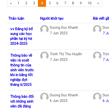
Trang trước
(current)
Trang 
«
1
2
3
4
5
6
7
8
9
10
»
Tiếng Việt
Tìm
Thảo luận
Người khởi tạo
Bài viết g
kiếm
Gửi
khoá
Danh sách các cuộc thảo luận. Đang hiển
Duong Duc Khanh
Duo
v.v Đăng ký bổ
học
7 Jun 2025
7 J
sung các học
phần tại kỳ hè
2024-2025
Trịnh Thị Thu Huyền
Trị
Thông báo về
7 Jun 2025
7 J
việc rà soát
thông tin của
sinh viên trước
khi in bằng tốt
nghiệp đợt
tháng 6/2025
Duong Duc Khanh
Duo
Thông báo đối
6 Jun 2025
6 J
với những sinh
viên đã đăng