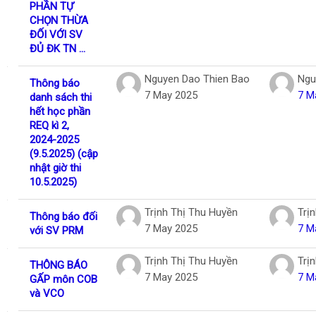
PHẦN TỰ
CHỌN THỪA
ĐỐI VỚI SV
ĐỦ ĐK TN ...
Nguyen Dao Thien Bao
Ngu
Thông báo
7 May 2025
7 M
danh sách thi
hết học phần
REQ kì 2,
2024-2025
(9.5.2025) (cập
nhật giờ thi
10.5.2025)
Trịnh Thị Thu Huyền
Trị
Thông báo đối
7 May 2025
7 M
với SV PRM
Trịnh Thị Thu Huyền
Trị
THÔNG BÁO
7 May 2025
7 M
GẤP môn COB
và VCO