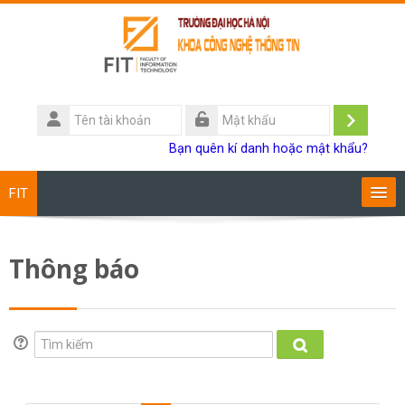
Chuyển tới nội dung chính
Tên
tài
Đăng
Mật
Bạn quên kí danh hoặc mật khẩu?
khoản
khẩu
nhập
FIT
Chương trình đào tạo
Thông báo
Giảng viên
Sinh viên
Tìm kiếm
Tìm kiếm
Research