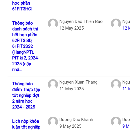
học phần
61FIT3HCI
Nguyen Dao Thien Bao
Ngu
Thông báo
12 May 2025
12 
danh sách thi
hết học phần
62FIT3ISD,
61FIT3SS2
(HangNPT),
PIT kì 2, 2024-
2025 (cập
nhậ...
Nguyen Xuan Thang
Ngu
Thông báo
11 May 2025
11 
điểm Thực tập
tốt nghiệp đợt
2 năm học
2024 - 2025
Duong Duc Khanh
Duo
Lich nộp khóa
9 May 2025
9 M
luận tốt nghiệp