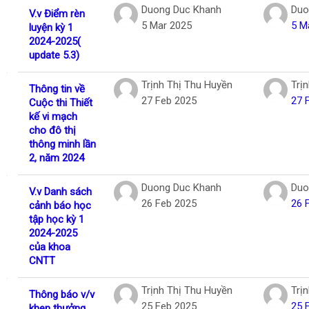
Duong Duc Khanh
Duo
V.v Điểm rèn
5 Mar 2025
5 M
luyện kỳ 1
2024-2025(
update 5.3)
Trịnh Thị Thu Huyền
Trị
Thông tin về
27 Feb 2025
27 
Cuộc thi Thiết
kế vi mạch
cho đô thị
thông minh lần
2, năm 2024
Duong Duc Khanh
Duo
V.v Danh sách
26 Feb 2025
26 
cảnh báo học
tập học kỳ 1
2024-2025
của khoa
CNTT
Trịnh Thị Thu Huyền
Trị
Thông báo v/v
25 Feb 2025
25 
khen thưởng