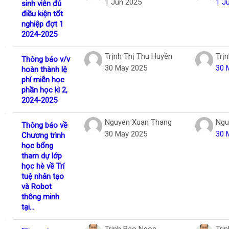
1 Jun 2025
1 J
sinh viên đủ
điều kiện tốt
nghiệp đợt 1
2024-2025
Trịnh Thị Thu Huyền
Trị
Thông báo v/v
30 May 2025
30 
hoàn thành lệ
phí miễn học
phần học kì 2,
2024-2025
Nguyen Xuan Thang
Ngu
Thông báo về
30 May 2025
30 
Chương trình
học bổng
tham dự lớp
học hè về Trí
tuệ nhân tạo
và Robot
thông minh
tại...
Trinh Bao Ngoc
Tri