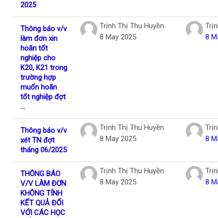
2025
Trịnh Thị Thu Huyền
Trị
Thông báo v/v
8 May 2025
8 M
làm đơn xin
hoãn tốt
nghiệp cho
K20, K21 trong
trường hợp
muốn hoãn
tốt nghiệp đợt
...
Trịnh Thị Thu Huyền
Trị
Thông báo v/v
8 May 2025
8 M
xét TN đợt
tháng 06/2025
Trịnh Thị Thu Huyền
Trị
THÔNG BÁO
8 May 2025
8 M
V/V LÀM ĐƠN
KHÔNG TÍNH
KẾT QUẢ ĐỐI
VỚI CÁC HỌC