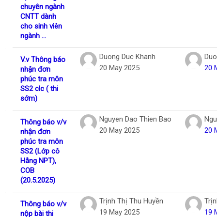
chuyên ngành
CNTT dành
cho sinh viên
ngành ...
Duong Duc Khanh
Duo
V.v Thông báo
20 May 2025
20 
nhận đơn
phúc tra môn
SS2 clc ( thi
sớm)
Nguyen Dao Thien Bao
Ngu
Thông báo v/v
20 May 2025
20 
nhận đơn
phúc tra môn
SS2 (Lớp cô
Hằng NPT),
COB
(20.5.2025)
Trịnh Thị Thu Huyền
Trị
Thông báo v/v
19 May 2025
19 
nộp bài thi