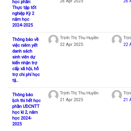
26 Apr 2025
26 
học phần:
Thực tập tốt
nghiệp Kỳ 2
năm học
2024-2025
Trịnh Thị Thu Huyền
Trị
Thông báo về
22 Apr 2025
22 
việc niêm yết
danh sách
sinh viên dự
kiến nhận trợ
cấp xã hội, hỗ
trợ chi phí học
tậ...
Trịnh Thị Thu Huyền
Trị
Thông báo
21 Apr 2025
21 
lịch thi hết học
phần ƯDCNTT
học kì 2, năm
học 2024-
2025