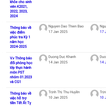
khỏe cho sinh
viên K2021,
2022, 2023,
2024
Nguyen Dao Thien Bao
Ngu
Thông báo về
17 Jan 2025
17 
việc điểm
phúc tra Kỳ 1
năm học
2024-2025
Duong Duc Khanh
Duo
V.v Thông báo
14 Jan 2025
14 
đổi phòng học
lớp thực hành
môn PST
nhóm 01.2023
và CG1
Trịnh Thị Thu Huyền
Trị
Thông báo về
10 Jan 2025
10 
việc hỗ trợ
tiền Tết Ất Tỵ