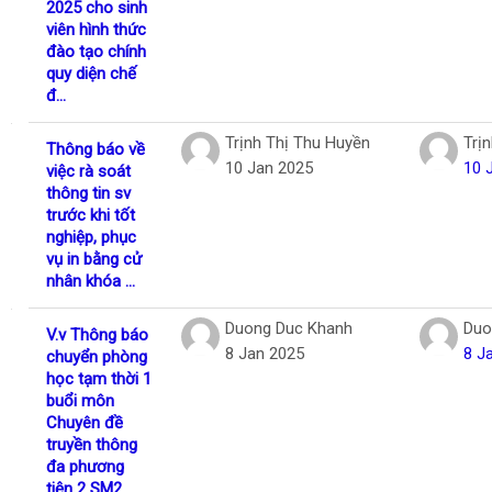
2025 cho sinh
viên hình thức
đào tạo chính
quy diện chế
đ...
Trịnh Thị Thu Huyền
Trị
Thông báo về
10 Jan 2025
10 
việc rà soát
thông tin sv
trước khi tốt
nghiệp, phục
vụ in bằng cử
nhân khóa ...
Duong Duc Khanh
Duo
V.v Thông báo
8 Jan 2025
8 J
chuyển phòng
học tạm thời 1
buổi môn
Chuyên đề
truyền thông
đa phương
tiện 2 SM2