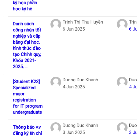
ký học phần
học kỳ hè
Trịnh Thị Thu Huyền
Trị
Danh sách
6 Jun 2025
6 J
công nhận tốt
nghiệp và cấp
bằng đại học,
hình thức đào
tạo Chính quy,
Khóa 2021-
2025, ...
Duong Duc Khanh
Duo
[Student K23]
4 Jun 2025
4 J
Specialized
major
registration
for IT program
undergraduate
Duong Duc Khanh
Duo
Thông báo v.v
3 Jun 2025
3 J
đăng ký tín chỉ