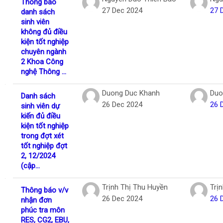
Thông báo
27 Dec 2024
27 
danh sách
sinh viên
không đủ điều
kiện tốt nghiệp
chuyên ngành
2 Khoa Công
nghệ Thông ...
Duong Duc Khanh
Duo
Danh sách
26 Dec 2024
26 
sinh viên dự
kiến đủ điều
kiện tốt nghiệp
trong đợt xét
tốt nghiệp đợt
2, 12/2024
(cập...
Trịnh Thị Thu Huyền
Trị
Thông báo v/v
26 Dec 2024
26 
nhận đơn
phúc tra môn
RES, CG2, EBU,