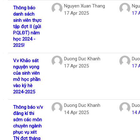
Nguyen Xuan Thang
Ngu
Thông báo
17 Apr 2025
17 
danh sách
sinh viên thực
tập đợt II (gửi
P.QLĐT) năm
học 2024 -
2025!
Duong Duc Khanh
Duo
V.v Khảo sát
17 Apr 2025
17 
nguyện vọng
của sinh viên
mở học phần
vào kỳ hè
2024-2025
Duong Duc Khanh
Duo
Thông báo v/v
14 Apr 2025
14 
đăng kí thi
sớm các môn
chuyên ngành
phục vụ xét
TN đợt tháng