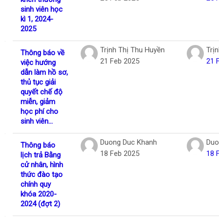
sinh viên học
kì 1, 2024-
2025
Trịnh Thị Thu Huyền
Trị
Thông báo về
21 Feb 2025
21 
việc hướng
dẫn làm hồ sơ,
thủ tục giải
quyết chế độ
miễn, giảm
học phí cho
sinh viên...
Duong Duc Khanh
Duo
Thông báo
18 Feb 2025
18 
lịch trả Bằng
cử nhân, hình
thức đào tạo
chính quy
khóa 2020-
2024 (đợt 2)