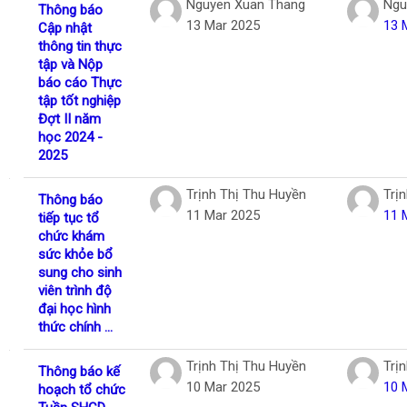
Nguyen Xuan Thang
Ngu
Thông báo
13 Mar 2025
13 
Cập nhật
thông tin thực
tập và Nộp
báo cáo Thực
tập tốt nghiệp
Đợt II năm
học 2024 -
2025
Trịnh Thị Thu Huyền
Trị
Thông báo
11 Mar 2025
11 
tiếp tục tổ
chức khám
sức khỏe bổ
sung cho sinh
viên trình độ
đại học hình
thức chính ...
Trịnh Thị Thu Huyền
Trị
Thông báo kế
10 Mar 2025
10 
hoạch tổ chức