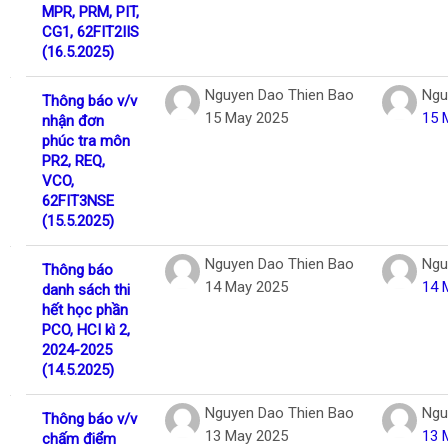
MPR, PRM, PIT,
CG1, 62FIT2IIS
(16.5.2025)
Nguyen Dao Thien Bao
Ngu
Thông báo v/v
15 May 2025
15 
nhận đơn
phúc tra môn
PR2, REQ,
VCO,
62FIT3NSE
(15.5.2025)
Nguyen Dao Thien Bao
Ngu
Thông báo
14 May 2025
14 
danh sách thi
hết học phần
PCO, HCI kì 2,
2024-2025
(14.5.2025)
Nguyen Dao Thien Bao
Ngu
Thông báo v/v
13 May 2025
13 
chấm điểm