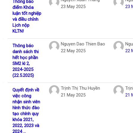
Thông báo
23 May 2025
23 
điểm Khóa
luận tốt nghiệp
và điều chỉnh
Lịch nộp
KLTN!
Nguyen Dao Thien Bao
Ngu
Thông báo
22 May 2025
22 
danh sách thi
hết học phần
SM2 kì 2,
2024-2025
(22.5.2025)
Trịnh Thị Thu Huyền
Trị
Quyết định về
21 May 2025
21 
việc công
nhận sinh viên
hình thức đào
tạo chính quy
khóa 2021,
2022, 2023 và
2024 ...