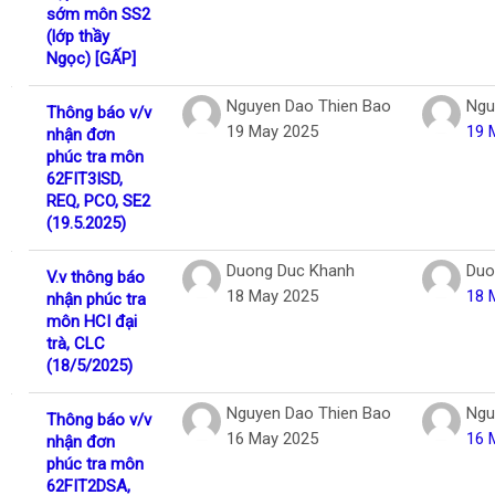
sớm môn SS2
(lớp thầy
Ngọc) [GẤP]
Nguyen Dao Thien Bao
Ngu
Thông báo v/v
19 May 2025
19 
nhận đơn
phúc tra môn
62FIT3ISD,
REQ, PCO, SE2
(19.5.2025)
Duong Duc Khanh
Duo
V.v thông báo
18 May 2025
18 
nhận phúc tra
môn HCI đại
trà, CLC
(18/5/2025)
Nguyen Dao Thien Bao
Ngu
Thông báo v/v
16 May 2025
16 
nhận đơn
phúc tra môn
62FIT2DSA,