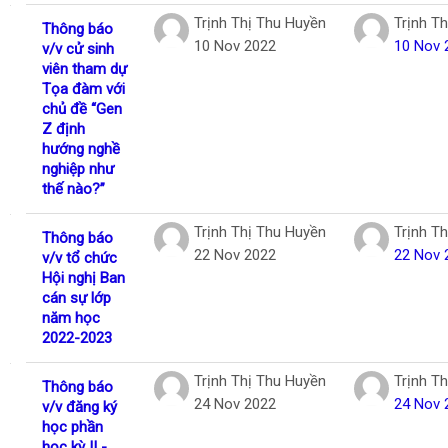
Trịnh Thị Thu Huyền
Trịnh T
Thông báo
10 Nov 2022
10 Nov 
v/v cử sinh
viên tham dự
Tọa đàm với
chủ đề “Gen
Z định
hướng nghề
nghiệp như
thế nào?”
Trịnh Thị Thu Huyền
Trịnh T
Thông báo
22 Nov 2022
22 Nov 
v/v tổ chức
Hội nghị Ban
cán sự lớp
năm học
2022-2023
Trịnh Thị Thu Huyền
Trịnh T
Thông báo
24 Nov 2022
24 Nov 
v/v đăng ký
học phần
học kỳ II -