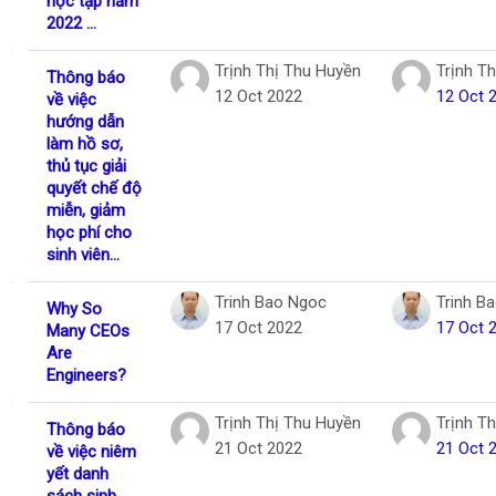
học tập năm
2022 ...
Trịnh Thị Thu Huyền
Trịnh T
Thông báo
12 Oct 2022
12 Oct 
về việc
hướng dẫn
làm hồ sơ,
thủ tục giải
quyết chế độ
miễn, giảm
học phí cho
sinh viên...
Trinh Bao Ngoc
Trinh B
Why So
17 Oct 2022
17 Oct 
Many CEOs
Are
Engineers?
Trịnh Thị Thu Huyền
Trịnh T
Thông báo
21 Oct 2022
21 Oct 
về việc niêm
yết danh
sách sinh