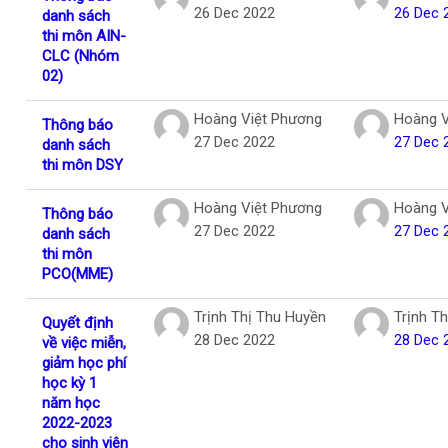
26 Dec 2022
26 Dec 
danh sách
thi môn AIN-
CLC (Nhóm
02)
Hoàng Việt Phương
Hoàng V
Thông báo
27 Dec 2022
27 Dec 
danh sách
thi môn DSY
Hoàng Việt Phương
Hoàng V
Thông báo
27 Dec 2022
27 Dec 
danh sách
thi môn
PCO(MME)
Trịnh Thị Thu Huyền
Trịnh T
Quyết định
28 Dec 2022
28 Dec 
về việc miễn,
giảm học phí
học kỳ 1
năm học
2022-2023
cho sinh viên