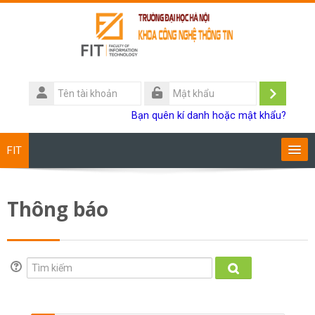
Chuyển tới nội dung chính
Tên
tài
Đăng
Mật
Bạn quên kí danh hoặc mật khẩu?
khoản
khẩu
nhập
FIT
Chương trình đào tạo
Thông báo
Giảng viên
Sinh viên
Tìm kiếm
Tìm kiếm
Research