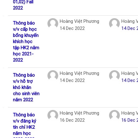
01,02) Fall
2022
Hoàng Việt Phương
Hoàng V
Thông báo
14 Dec 2022
14 Dec 
v/v cấp học
bổng khuyến
khích học
tập HK2 năm
học 2021-
2022
Hoàng Việt Phương
Hoàng V
Thông báo
14 Dec 2022
14 Dec 
v/v hỗ trợ
khó khăn
cho sinh viên
năm 2022
Hoàng Việt Phương
Hoàng V
Thông báo
16 Dec 2022
16 Dec 
v/v đăng ký
tín chỉ HK2
năm học