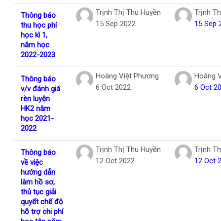
Trịnh Thị Thu Huyền
Trịnh T
Thông báo
15 Sep 2022
15 Sep 
thu học phí
học kì 1,
năm học
2022-2023
Hoàng Việt Phương
Hoàng V
Thông báo
6 Oct 2022
6 Oct 2
v/v đánh giá
rèn luyện
HK2 năm
học 2021-
2022
Trịnh Thị Thu Huyền
Trịnh T
Thông báo
12 Oct 2022
12 Oct 
về việc
hướng dẫn
làm hồ sơ,
thủ tục giải
quyết chế độ
hỗ trợ chi phí