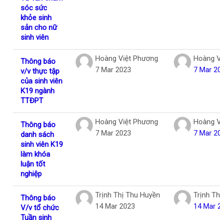
sóc sức
khỏe sinh
sản cho nữ
sinh viên
Hoàng Việt Phương
Hoàng V
Thông báo
7 Mar 2023
7 Mar 2
v/v thực tập
của sinh viên
K19 ngành
TTĐPT
Hoàng Việt Phương
Hoàng V
Thông báo
7 Mar 2023
7 Mar 2
danh sách
sinh viên K19
làm khóa
luận tốt
nghiệp
Trịnh Thị Thu Huyền
Trịnh T
Thông báo
14 Mar 2023
14 Mar 
V/v tổ chức
Tuần sinh