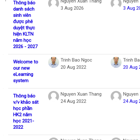
Nguyen Xuan Thang
Nguyen 
Thông báo
3 Aug 2026
3 Aug 2
danh sách
sinh viên
được phê
duyệt thực
hiện KLTN
năm học
2026 - 2027
Trinh Bao Ngoc
Trinh B
Welcome to
20 Aug 2022
20 Aug 
our new
eLearning
system
Nguyen Xuan Thang
Nguyen 
Thông báo
24 Aug 2022
24 Aug 
v/v khảo sát
học phần
HK2 năm
học 2021-
2022