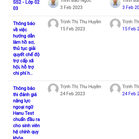
Trinh Bao Ngoc
Trinh B
SS2 - Lớp 02
3 Feb 2023
3 Feb 2
03
Trịnh Thị Thu Huyền
Trịnh T
Thông báo
15 Feb 2023
15 Feb 
về việc
hướng dẫn
làm hồ sơ,
thủ tục giải
quyết chế độ
trợ cấp xã
hội, hỗ trợ
chi phí h...
Trịnh Thị Thu Huyền
Trịnh T
Thông báo
24 Feb 2023
24 Feb 
thi đánh giá
năng lực
ngoại ngữ
Hanu Test
chuẩn đầu ra
cho sinh viên
hệ chính quy
khóa ...