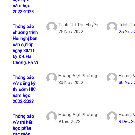
năm học
2022-2023
Trịnh Thị Thu Huyền
Trịnh T
Thông báo
25 Nov 2022
25 Nov 
chương trình
Hội nghị ban
cán sự lớp
ngày 30/11
tại K9, Đá
Chông, Ba Vì
Hoàng Việt Phương
Hoàng V
Thông báo
30 Nov 2022
30 Nov 
v/v đăng ký
thi sớm HK1
năm học
2022-2023
Hoàng Việt Phương
Hoàng V
Thông báo
9 Dec 2022
9 Dec 2
v/v thi hết
học phần
các môn