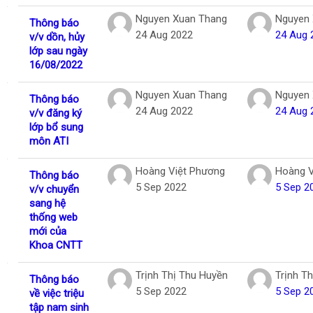
Nguyen Xuan Thang
Nguyen 
Thông báo
24 Aug 2022
24 Aug 
v/v dồn, hủy
lớp sau ngày
16/08/2022
Nguyen Xuan Thang
Nguyen 
Thông báo
24 Aug 2022
24 Aug 
v/v đăng ký
lớp bổ sung
môn ATI
Hoàng Việt Phương
Hoàng V
Thông báo
5 Sep 2022
5 Sep 2
v/v chuyển
sang hệ
thống web
mới của
Khoa CNTT
Trịnh Thị Thu Huyền
Trịnh T
Thông báo
5 Sep 2022
5 Sep 2
về việc triệu
tập nam sinh