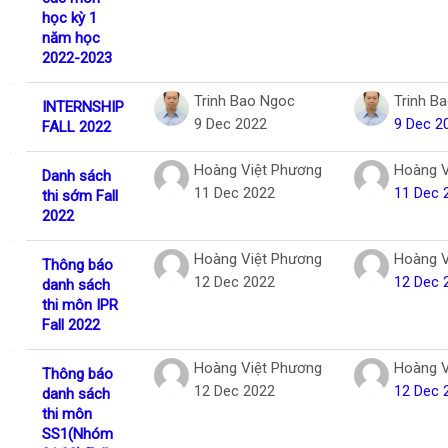
học kỳ 1
năm học
2022-2023
Trinh Bao Ngoc
Trinh B
INTERNSHIP
9 Dec 2022
9 Dec 2
FALL 2022
Hoàng Việt Phương
Hoàng V
Danh sách
11 Dec 2022
11 Dec 
thi sớm Fall
2022
Hoàng Việt Phương
Hoàng V
Thông báo
12 Dec 2022
12 Dec 
danh sách
thi môn IPR
Fall 2022
Hoàng Việt Phương
Hoàng V
Thông báo
12 Dec 2022
12 Dec 
danh sách
thi môn
SS1(Nhóm