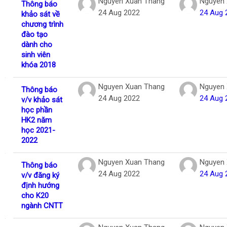
Nguyen Xuan Thang
Nguyen 
Thông báo
24 Aug 2022
24 Aug 
khảo sát về
chương trình
đào tạo
dành cho
sinh viên
khóa 2018
Nguyen Xuan Thang
Nguyen 
Thông báo
24 Aug 2022
24 Aug 
v/v khảo sát
học phần
HK2 năm
học 2021-
2022
Nguyen Xuan Thang
Nguyen 
Thông báo
24 Aug 2022
24 Aug 
v/v đăng ký
định hướng
cho K20
ngành CNTT