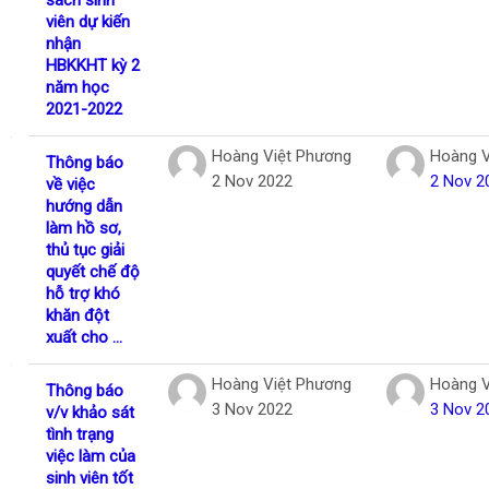
viên dự kiến
nhận
HBKKHT kỳ 2
năm học
2021-2022
Hoàng Việt Phương
Hoàng V
Thông báo
2 Nov 2022
2 Nov 2
về việc
hướng dẫn
làm hồ sơ,
thủ tục giải
quyết chế độ
hỗ trợ khó
khăn đột
xuất cho ...
Hoàng Việt Phương
Hoàng V
Thông báo
3 Nov 2022
3 Nov 2
v/v khảo sát
tình trạng
việc làm của
sinh viên tốt