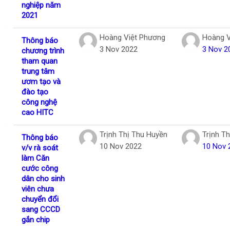
nghiệp năm
2021
Hoàng Việt Phương
Hoàng V
Thông báo
3 Nov 2022
3 Nov 2
chương trình
tham quan
trung tâm
ươm tạo và
đào tạo
công nghệ
cao HITC
Trịnh Thị Thu Huyền
Trịnh T
Thông báo
10 Nov 2022
10 Nov 
v/v rà soát
làm Căn
cước công
dân cho sinh
viên chưa
chuyển đổi
sang CCCD
gắn chip