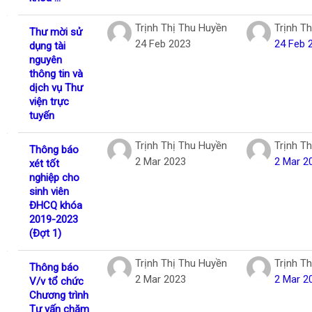
Trịnh Thị Thu Huyền
Trịnh T
Thư mời sử
24 Feb 2023
24 Feb 
dụng tài
nguyên
thông tin và
dịch vụ Thư
viện trực
tuyến
Trịnh Thị Thu Huyền
Trịnh T
Thông báo
2 Mar 2023
2 Mar 2
xét tốt
nghiệp cho
sinh viên
ĐHCQ khóa
2019-2023
(Đợt 1)
Trịnh Thị Thu Huyền
Trịnh T
Thông báo
2 Mar 2023
2 Mar 2
V/v tổ chức
Chương trình
Tư vấn chăm