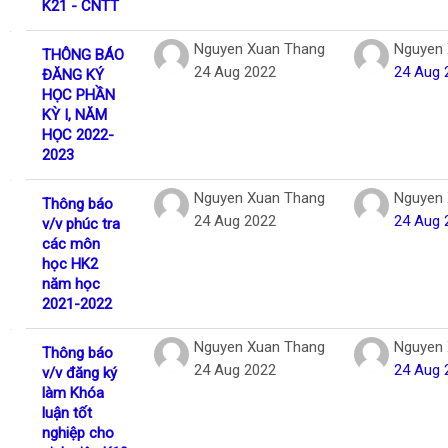
K21 - CNTT
Nguyen Xuan Thang
Nguyen 
THÔNG BÁO
24 Aug 2022
24 Aug 
ĐĂNG KÝ
HỌC PHẦN
KỲ I, NĂM
HỌC 2022-
2023
Nguyen Xuan Thang
Nguyen 
Thông báo
24 Aug 2022
24 Aug 
v/v phúc tra
các môn
học HK2
năm học
2021-2022
Nguyen Xuan Thang
Nguyen 
Thông báo
24 Aug 2022
24 Aug 
v/v đăng ký
làm Khóa
luận tốt
nghiệp cho