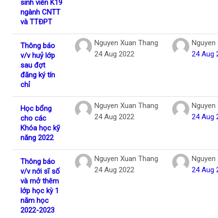
sinh viên K19
ngành CNTT
và TTĐPT
Nguyen Xuan Thang
Nguyen 
Thông báo
24 Aug 2022
24 Aug 
v/v huỷ lớp
sau đợt
đăng ký tín
chỉ
Nguyen Xuan Thang
Nguyen 
Học bổng
24 Aug 2022
24 Aug 
cho các
Khóa học kỹ
năng 2022
Nguyen Xuan Thang
Nguyen 
Thông báo
24 Aug 2022
24 Aug 
v/v nới sĩ số
và mở thêm
lớp học kỳ 1
năm học
2022-2023