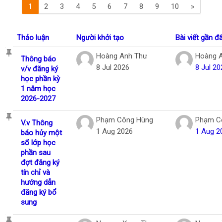
(current)
Trang ti
1
2
3
4
5
6
7
8
9
10
»
Tiếng Việt
Tìm
Thảo luận
Người khởi tạo
Bài viết gần đ
kiếm
Gửi
khoá
Danh sách các cuộc thảo luận. Đang hiển
Hoàng Anh Thư
Hoàng 
Thông báo
học
8 Jul 2026
8 Jul 20
v/v đăng ký
học phần kỳ
1 năm học
2026-2027
Phạm Công Hùng
Phạm C
V.v Thông
1 Aug 2026
1 Aug 2
báo hủy một
số lớp học
phần sau
đợt đăng ký
tín chỉ và
hướng dẫn
đăng ký bổ
sung