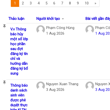
(current)
Trang ti
1
2
3
4
5
6
7
8
9
10
»
Tiếng Việt
Tìm
Thảo luận
Người khởi tạo
Bài viết gần đâ
kiếm
Gửi
khoá
Danh sách các cuộc thảo luận. Đang hiển
Phạm Công Hùng
Phạm Cô
V.v Thông
học
1 Aug 2026
1 Aug 20
báo hủy
một số lớp
học phần
sau đợt
đăng ký tín
chỉ và
hướng dẫn
đăng ký bổ
sung
Nguyen Xuan Thang
Nguyen 
Thông báo
3 Aug 2026
3 Aug 20
danh sách
sinh viên
được phê
duyệt thực
hiện KLTN