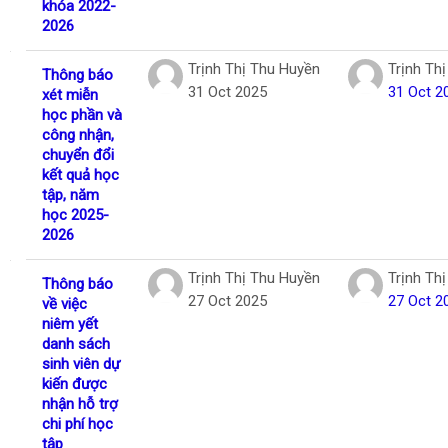
khóa 2022-
2026
Trịnh Thị Thu Huyền
Trịnh Th
Thông báo
31 Oct 2025
31 Oct 2
xét miễn
học phần và
công nhận,
chuyển đổi
kết quả học
tập, năm
học 2025-
2026
Trịnh Thị Thu Huyền
Trịnh Th
Thông báo
27 Oct 2025
27 Oct 2
về việc
niêm yết
danh sách
sinh viên dự
kiến được
nhận hỗ trợ
chi phí học
tập