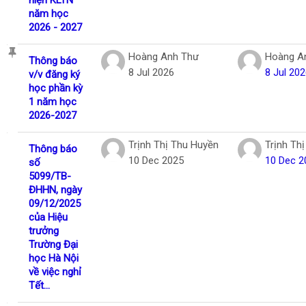
năm học
2026 - 2027
Hoàng Anh Thư
Hoàng A
Thông báo
8 Jul 2026
8 Jul 20
v/v đăng ký
học phần kỳ
1 năm học
2026-2027
Trịnh Thị Thu Huyền
Trịnh Th
Thông báo
10 Dec 2025
10 Dec 2
số
5099/TB-
ĐHHN, ngày
09/12/2025
của Hiệu
trưởng
Trường Đại
học Hà Nội
về việc nghỉ
Tết...