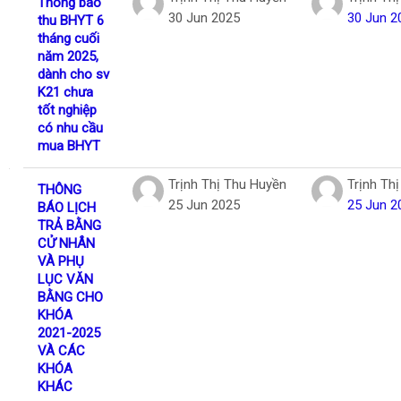
Thông báo
30 Jun 2025
30 Jun 2
thu BHYT 6
tháng cuối
năm 2025,
dành cho sv
K21 chưa
tốt nghiệp
có nhu cầu
mua BHYT
Trịnh Thị Thu Huyền
Trịnh Th
THÔNG
25 Jun 2025
25 Jun 2
BÁO LỊCH
TRẢ BẰNG
CỬ NHÂN
VÀ PHỤ
LỤC VĂN
BẰNG CHO
KHÓA
2021-2025
VÀ CÁC
KHÓA
KHÁC