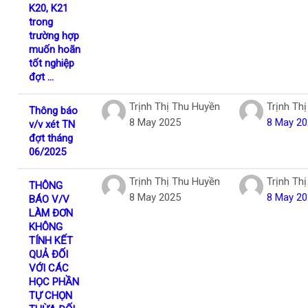
K20, K21
trong
trường hợp
muốn hoãn
tốt nghiệp
đợt ...
Trịnh Thị Thu Huyền
Trịnh Th
Thông báo
8 May 2025
8 May 20
v/v xét TN
đợt tháng
06/2025
Trịnh Thị Thu Huyền
Trịnh Th
THÔNG
8 May 2025
8 May 20
BÁO V/V
LÀM ĐƠN
KHÔNG
TÍNH KẾT
QUẢ ĐỐI
VỚI CÁC
HỌC PHẦN
TỰ CHỌN