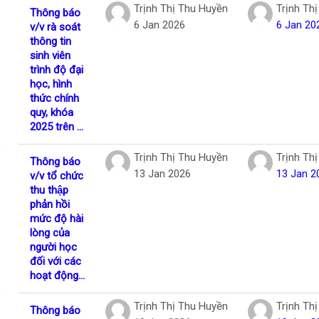
Trịnh Thị Thu Huyền
Trịnh Th
Thông báo
6 Jan 2026
6 Jan 20
v/v rà soát
thông tin
sinh viên
trình độ đại
học, hình
thức chính
quy, khóa
2025 trên ...
Trịnh Thị Thu Huyền
Trịnh Th
Thông báo
13 Jan 2026
13 Jan 2
v/v tổ chức
thu thập
phản hồi
mức độ hài
lòng của
người học
đối với các
hoạt động...
Trịnh Thị Thu Huyền
Trịnh Th
Thông báo