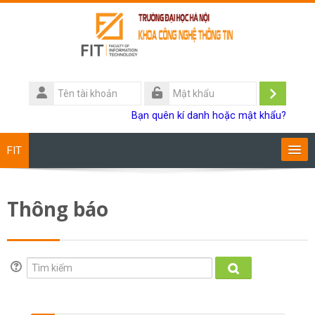
Chuyển tới nội dung chính
Tên
tài
Đăng
Mật
Bạn quên kí danh hoặc mật khẩu?
khoản
khẩu
nhập
FIT
Chương trình đào tạo
Thông báo
Giảng viên
Sinh viên
Tìm kiếm
Tìm kiếm
Research