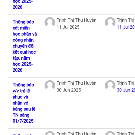
học 2025-
2026
Trịnh Thị Thu Huyền
Trịnh Th
Thông báo
11 Jul 2025
11 Jul 2
xét miễn
học phần và
công nhận,
chuyển đổi
kết quả học
tập, năm
học 2025-
2026
Trịnh Thị Thu Huyền
Trịnh Th
Thông báo
30 Jun 2025
30 Jun 2
v/v trả lễ
phục và
nhận vỏ
bằng sau lễ
TN sáng
01/7/2025
Trịnh Thị Thu Huyền
Trịnh Th