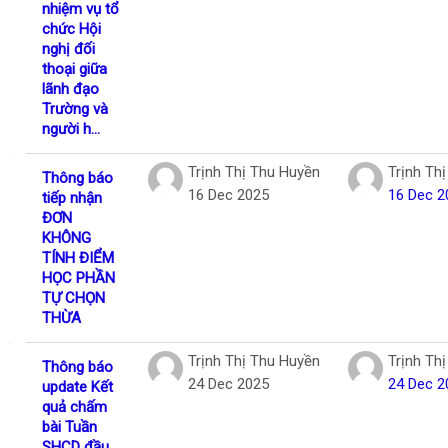
nhiệm vụ tổ
chức Hội
nghị đối
thoại giữa
lãnh đạo
Trường và
người h...
Trịnh Thị Thu Huyền
Trịnh Th
Thông báo
16 Dec 2025
16 Dec 2
tiếp nhận
ĐƠN
KHÔNG
TÍNH ĐIỂM
HỌC PHẦN
TỰ CHỌN
THỪA
Trịnh Thị Thu Huyền
Trịnh Th
Thông báo
24 Dec 2025
24 Dec 2
update Kết
quả chấm
bài Tuần
SHCD đầu