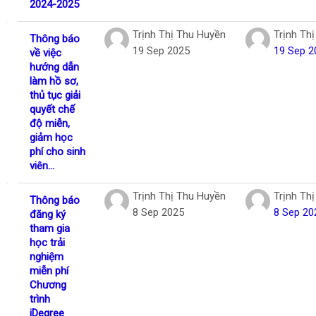
2024-2025
Trịnh Thị Thu Huyền
Trịnh Th
Thông báo
19 Sep 2025
19 Sep 2
về việc
hướng dẫn
làm hồ sơ,
thủ tục giải
quyết chế
độ miễn,
giảm học
phí cho sinh
viên...
Trịnh Thị Thu Huyền
Trịnh Th
Thông báo
8 Sep 2025
8 Sep 20
đăng ký
tham gia
học trải
nghiệm
miễn phí
Chương
trình
iDegree