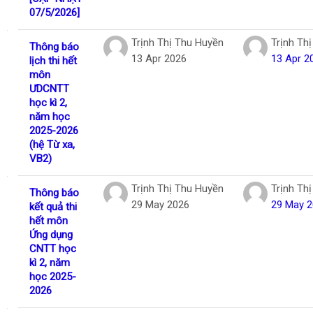
07/5/2026]
Trịnh Thị Thu Huyền
Trịnh Th
Thông báo
13 Apr 2026
13 Apr 2
lịch thi hết
môn
ƯDCNTT
học kì 2,
năm học
2025-2026
(hệ Từ xa,
VB2)
Trịnh Thị Thu Huyền
Trịnh Th
Thông báo
29 May 2026
29 May 
kết quả thi
hết môn
Ứng dụng
CNTT học
kì 2, năm
học 2025-
2026