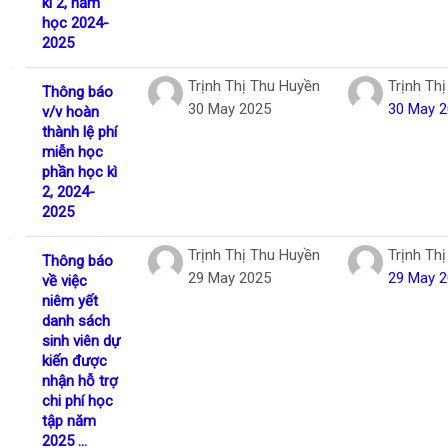
kì 2, năm
học 2024-
2025
Trịnh Thị Thu Huyền
Trịnh Th
Thông báo
30 May 2025
30 May 
v/v hoàn
thành lệ phí
miễn học
phần học kì
2, 2024-
2025
Trịnh Thị Thu Huyền
Trịnh Th
Thông báo
29 May 2025
29 May 
về việc
niêm yết
danh sách
sinh viên dự
kiến được
nhận hỗ trợ
chi phí học
tập năm
2025 ...