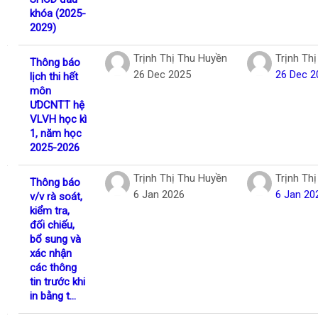
khóa (2025-
2029)
Trịnh Thị Thu Huyền
Trịnh Th
Thông báo
26 Dec 2025
26 Dec 2
lịch thi hết
môn
ƯDCNTT hệ
VLVH học kì
1, năm học
2025-2026
Trịnh Thị Thu Huyền
Trịnh Th
Thông báo
6 Jan 2026
6 Jan 20
v/v rà soát,
kiểm tra,
đối chiếu,
bổ sung và
xác nhận
các thông
tin trước khi
in bằng t...