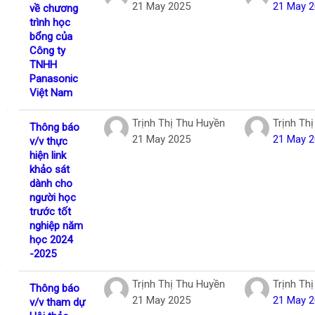
21 May 2025
21 May 
về chương
trình học
bổng của
Công ty
TNHH
Panasonic
Việt Nam
Trịnh Thị Thu Huyền
Trịnh Th
Thông báo
21 May 2025
21 May 
v/v thực
hiện link
khảo sát
dành cho
người học
trước tốt
nghiệp năm
học 2024
-2025
Trịnh Thị Thu Huyền
Trịnh Th
Thông báo
21 May 2025
21 May 
v/v tham dự