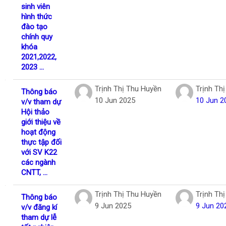
sinh viên
hình thức
đào tạo
chính quy
khóa
2021,2022,
2023 ...
Trịnh Thị Thu Huyền
Trịnh Th
Thông báo
10 Jun 2025
10 Jun 2
v/v tham dự
Hội thảo
giới thiệu về
hoạt động
thực tập đối
với SV K22
các ngành
CNTT, ...
Trịnh Thị Thu Huyền
Trịnh Th
Thông báo
9 Jun 2025
9 Jun 20
v/v đăng kí
tham dự lễ