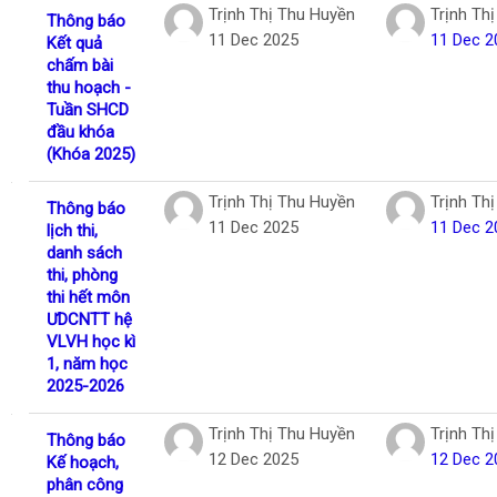
Trịnh Thị Thu Huyền
Trịnh Th
Thông báo
11 Dec 2025
11 Dec 2
Kết quả
chấm bài
thu hoạch -
Tuần SHCD
đầu khóa
(Khóa 2025)
Trịnh Thị Thu Huyền
Trịnh Th
Thông báo
11 Dec 2025
11 Dec 2
lịch thi,
danh sách
thi, phòng
thi hết môn
ƯDCNTT hệ
VLVH học kì
1, năm học
2025-2026
Trịnh Thị Thu Huyền
Trịnh Th
Thông báo
12 Dec 2025
12 Dec 2
Kế hoạch,
phân công