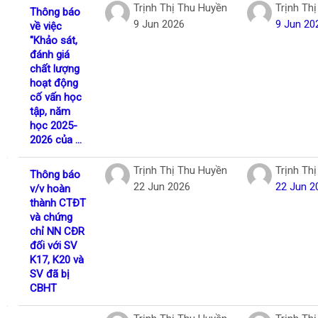
Trịnh Thị Thu Huyền
Trịnh Th
Thông báo
9 Jun 2026
9 Jun 20
về việc
"Khảo sát,
đánh giá
chất lượng
hoạt động
cố vấn học
tập, năm
học 2025-
2026 của ...
Trịnh Thị Thu Huyền
Trịnh Th
Thông báo
22 Jun 2026
22 Jun 2
v/v hoàn
thành CTĐT
và chứng
chỉ NN CĐR
đối với SV
K17, K20 và
SV đã bị
CBHT