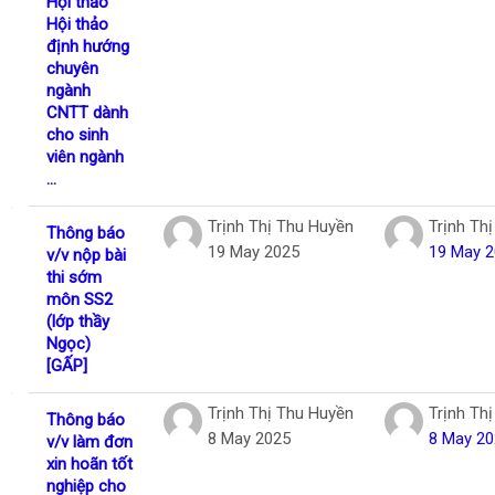
Hội thảo
Hội thảo
định hướng
chuyên
ngành
CNTT dành
cho sinh
viên ngành
...
Trịnh Thị Thu Huyền
Trịnh Th
Thông báo
19 May 2025
19 May 
v/v nộp bài
thi sớm
môn SS2
(lớp thầy
Ngọc)
[GẤP]
Trịnh Thị Thu Huyền
Trịnh Th
Thông báo
8 May 2025
8 May 20
v/v làm đơn
xin hoãn tốt
nghiệp cho