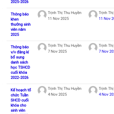
2025-2026
Trịnh Thị Thu Huyền
Trịnh Th
Thông báo
11 Nov 2025
11 Nov 2
khen
thưởng sinh
viên năm
2025
Trịnh Thị Thu Huyền
Trịnh Th
Thông báo
7 Nov 2025
7 Nov 20
v/v đăng kí
bổ sung
danh sách
học TSHCD
cuối khóa
2022-2026
Trịnh Thị Thu Huyền
Trịnh Th
Kế hoạch tổ
4 Nov 2025
4 Nov 20
chức Tuần
SHCD cuối
khóa cho
sinh viên