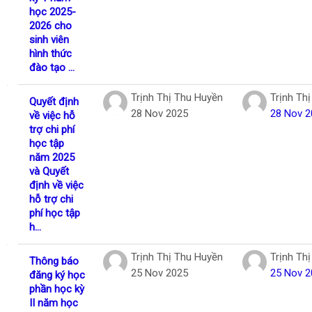
học 2025-
2026 cho
sinh viên
hình thức
đào tạo ...
Trịnh Thị Thu Huyền
Trịnh Th
Quyết định
28 Nov 2025
28 Nov 2
về việc hỗ
trợ chi phí
học tập
năm 2025
và Quyết
định về việc
hỗ trợ chi
phí học tập
h...
Trịnh Thị Thu Huyền
Trịnh Th
Thông báo
25 Nov 2025
25 Nov 2
đăng ký học
phần học kỳ
II năm học