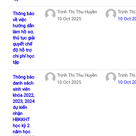
Trịnh Thị Thu Huyền
Trịnh Th
Thông báo
10 Oct 2025
10 Oct 2
về việc
hướng dẫn
làm hồ sơ,
thủ tục giải
quyết chế
độ hỗ trợ
chi phí học
tập
Trịnh Thị Thu Huyền
Trịnh Th
Thông báo
10 Oct 2025
10 Oct 2
danh sách
sinh viên
khóa 2022,
2023, 2024
dự kiến
nhận
HBKKHT
học kỳ 2
năm học