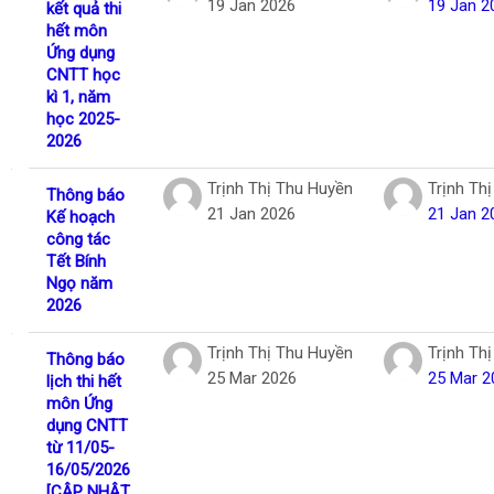
19 Jan 2026
19 Jan 2
kết quả thi
hết môn
Ứng dụng
CNTT học
kì 1, năm
học 2025-
2026
Trịnh Thị Thu Huyền
Trịnh Th
Thông báo
21 Jan 2026
21 Jan 2
Kế hoạch
công tác
Tết Bính
Ngọ năm
2026
Trịnh Thị Thu Huyền
Trịnh Th
Thông báo
25 Mar 2026
25 Mar 2
lịch thi hết
môn Ứng
dụng CNTT
từ 11/05-
16/05/2026
[CẬP NHẬT