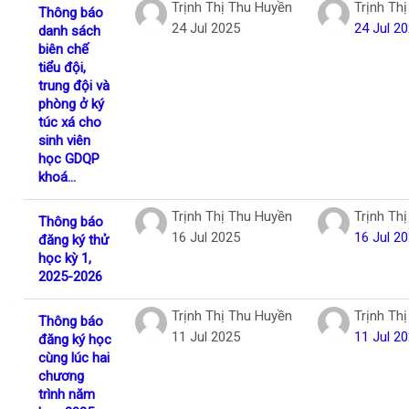
Trịnh Thị Thu Huyền
Trịnh Th
Thông báo
24 Jul 2025
24 Jul 2
danh sách
biên chế
tiểu đội,
trung đội và
phòng ở ký
túc xá cho
sinh viên
học GDQP
khoá...
Trịnh Thị Thu Huyền
Trịnh Th
Thông báo
16 Jul 2025
16 Jul 2
đăng ký thử
học kỳ 1,
2025-2026
Trịnh Thị Thu Huyền
Trịnh Th
Thông báo
11 Jul 2025
11 Jul 2
đăng ký học
cùng lúc hai
chương
trình năm