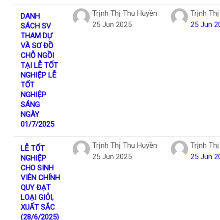
Trịnh Thị Thu Huyền
Trịnh Th
DANH
25 Jun 2025
25 Jun 2
SÁCH SV
THAM DỰ
VÀ SƠ ĐỒ
CHỖ NGỒI
TẠI LỄ TỐT
NGHIỆP LỄ
TỐT
NGHIỆP
SÁNG
NGÀY
01/7/2025
Trịnh Thị Thu Huyền
Trịnh Th
LỄ TỐT
25 Jun 2025
25 Jun 2
NGHIỆP
CHO SINH
VIÊN CHÍNH
QUY ĐẠT
LOẠI GIỎI,
XUẤT SẮC
(28/6/2025)