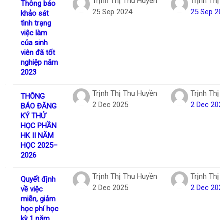
Trịnh Thị Thu Huyền
Trịnh Th
Thông báo
25 Sep 2024
25 Sep 2
khảo sát
tình trạng
việc làm
của sinh
viên đã tốt
nghiệp năm
2023
Trịnh Thị Thu Huyền
Trịnh Th
THÔNG
2 Dec 2025
2 Dec 20
BÁO ĐĂNG
KÝ THỬ
HỌC PHẦN
HK II NĂM
HỌC 2025–
2026
Trịnh Thị Thu Huyền
Trịnh Th
Quyết định
2 Dec 2025
2 Dec 20
về việc
miễn, giảm
học phí học
kỳ 1 năm