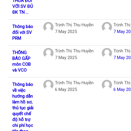
THỪA ĐỐI
VỚI SV ĐỦ
ĐK TN ...
Trịnh Thị Thu Huyền
Trịnh Th
Thông báo
7 May 2025
7 May 20
đối với SV
PRM
Trịnh Thị Thu Huyền
Trịnh Th
THÔNG
7 May 2025
7 May 20
BÁO GẤP
môn COB
và VCO
Trịnh Thị Thu Huyền
Trịnh Th
Thông báo
6 May 2025
6 May 20
về việc
hướng dẫn
làm hồ sơ,
thủ tục giải
quyết chế
độ hỗ trợ
chi phí học