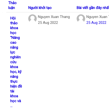
Thảo
Tiếng Việt
luận
Người khởi tạo
Bài viết gần đây nhấ
Tìm
Danh sách các cuộc thảo luận. Đang hiển
Nguyen Xuan Thang
Nguyen Xuan 
Hội
kiếm
Gửi
25 Aug 2022
25 Aug 2022
thảo
khoá
khoa
học
học
“Nâng
cao
năng
lực
nghiên
cứu
khoa
học, kỹ
năng
thực
hiện đề
tài
khoa
học và
...