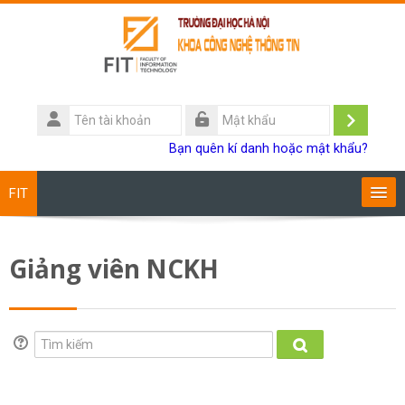
Chuyển tới nội dung chính
Tên
tài
Đăng
Mật
Bạn quên kí danh hoặc mật khẩu?
khoản
khẩu
nhập
FIT
Chương trình đào tạo
Giảng viên NCKH
Giảng viên
Sinh viên
Tìm kiếm
Tìm kiếm
Research