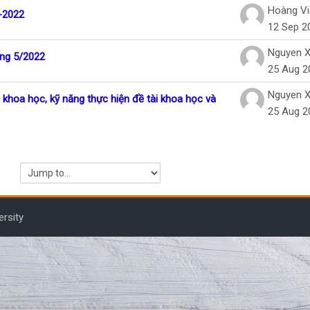
 3 discussions
Hoàng Vi
1-2022
12 Sep 2
Nguyen 
áng 5/2022
25 Aug 2
Nguyen 
khoa học, kỹ năng thực hiện đề tài khoa học và
25 Aug 2
Jump to...
ersity