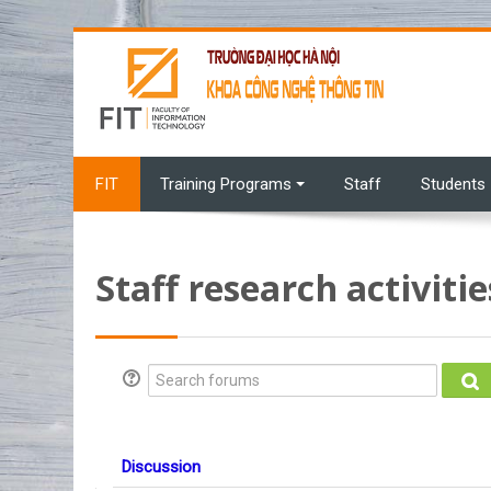
Skip to main content
FIT
Training Programs
Staff
Students
Staff research activitie
Search forums
Se
Discussion