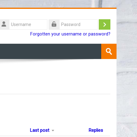
Username
Log
Password
Forgotten your username or password?
in
Search
courses
Submit
Last post
Replies