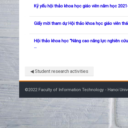
List of discussions. Showing 3 of
Kỷ yếu hội thảo khoa học giáo viên năm học 202
Giấy mời tham dự Hội thảo khoa học giáo viên th
Hội thảo khoa học “Nâng cao năng lực nghiên cứu 
...
◀︎ Student research activities
©2022 Faculty of Information Technology - Hanoi Univ