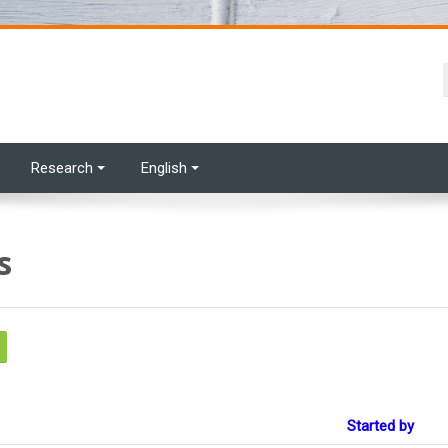
Research
English
s
arch forums
Started by