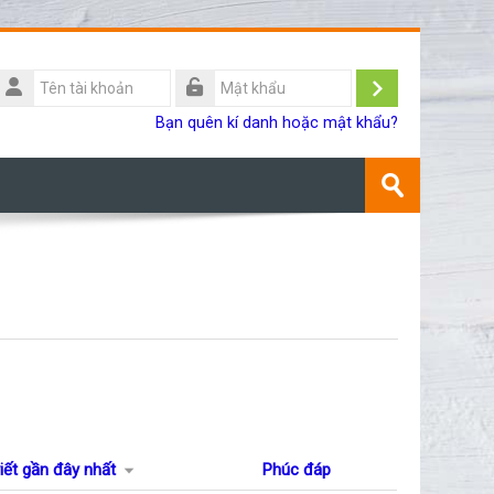
Tên
ài
Đăng
Mật
Bạn quên kí danh hoặc mật khẩu?
khoản
khẩu
nhập
Tìm
kiếm
Gửi
khoá
học
viết gần đây nhất
Phúc đáp