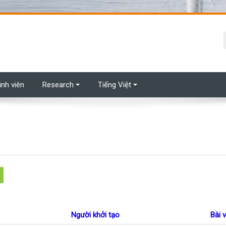
t
inh viên
Research
Tiếng Việt
m kiếm
Người khởi tạo
Bài 