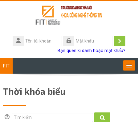
Chuyển tới nội dung chính
Tên
tài
Đăng
Mật
Bạn quên kí danh hoặc mật khẩu?
khoản
khẩu
nhập
FIT
Chương trình đào tạo
Thời khóa biểu
Giảng viên
Sinh viên
Tìm kiếm
Tìm kiếm
Research