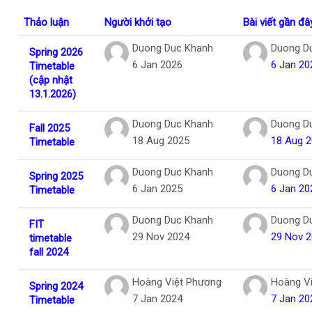
Tiếng Việt
Thảo luận
Người khởi tạo
Bài viết gần đâ
Tìm
Danh sách các cuộc thảo luận. Đang hiển
Duong Duc Khanh
Duong D
Spring 2026
kiếm
Gửi
6 Jan 2026
6 Jan 20
Timetable
khoá
(cập nhật
học
13.1.2026)
Duong Duc Khanh
Duong D
Fall 2025
18 Aug 2025
18 Aug 
Timetable
Duong Duc Khanh
Duong D
Spring 2025
6 Jan 2025
6 Jan 20
Timetable
Duong Duc Khanh
Duong D
FIT
29 Nov 2024
29 Nov 
timetable
fall 2024
Hoàng Việt Phương
Hoàng V
Spring 2024
7 Jan 2024
7 Jan 20
Timetable