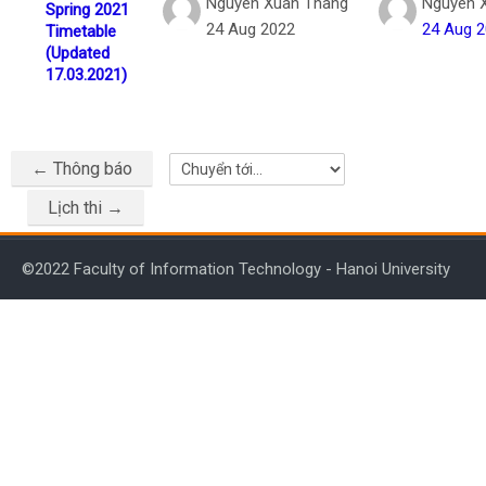
Nguyen Xuan Thang
Nguyen 
Spring 2021
24 Aug 2022
24 Aug 
Timetable
(Updated
17.03.2021)
← Thông báo
Chuyển tới...
Lịch thi →
©2022 Faculty of Information Technology - Hanoi University