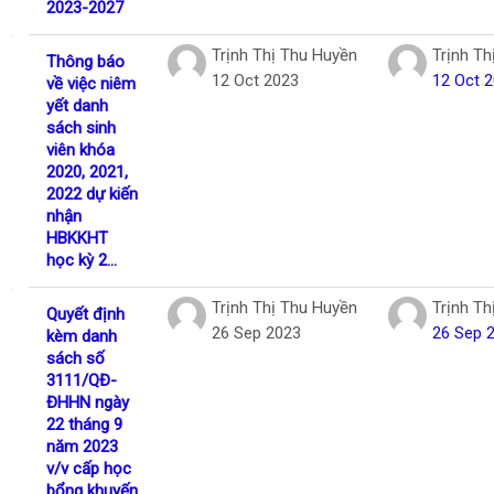
2023-2027
Trịnh Thị Thu Huyền
Trịnh Th
Thông báo
12 Oct 2023
12 Oct 
về việc niêm
yết danh
sách sinh
viên khóa
2020, 2021,
2022 dự kiến
nhận
HBKKHT
học kỳ 2...
Trịnh Thị Thu Huyền
Trịnh Th
Quyết định
26 Sep 2023
26 Sep 
kèm danh
sách số
3111/QĐ-
ĐHHN ngày
22 tháng 9
năm 2023
v/v cấp học
bổng khuyến