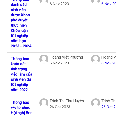
6 Nov 2023
6 Nov 2
danh sách
sinh viên
được Khoa
phê duyệt
thực hiện
Khóa luận
tốt nghiệp
năm học
2023 - 2024
Hoàng Việt Phương
Hoàng V
Thông báo
6 Nov 2023
6 Nov 2
khảo sát
tình trạng
việc làm của
sinh viên đã
tốt nghiệp
năm 2022
Trịnh Thị Thu Huyền
Trịnh Th
Thông báo
26 Oct 2023
26 Oct 
v/v tổ chức
Hội nghị Ban