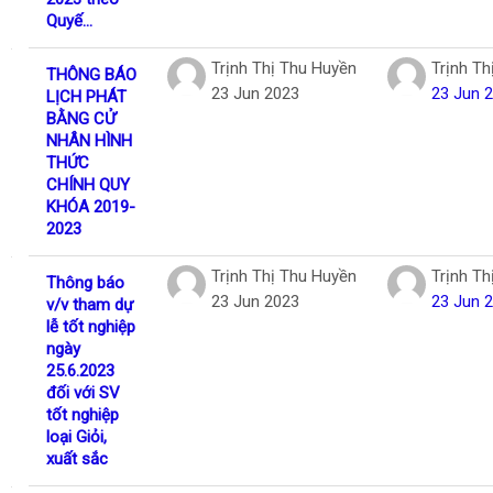
Quyế...
Trịnh Thị Thu Huyền
Trịnh Th
THÔNG BÁO
23 Jun 2023
23 Jun 
LỊCH PHÁT
BẰNG CỬ
NHÂN HÌNH
THỨC
CHÍNH QUY
KHÓA 2019-
2023
Trịnh Thị Thu Huyền
Trịnh Th
Thông báo
23 Jun 2023
23 Jun 
v/v tham dự
lễ tốt nghiệp
ngày
25.6.2023
đối với SV
tốt nghiệp
loại Giỏi,
xuất sắc