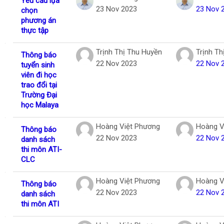
Yêu cầu lựa
23 Nov 2023
23 Nov 
chọn
phương án
thực tập
Trịnh Thị Thu Huyền
Trịnh Th
Thông báo
22 Nov 2023
22 Nov 
tuyển sinh
viên đi học
trao đổi tại
Trường Đại
học Malaya
Hoàng Việt Phương
Hoàng V
Thông báo
22 Nov 2023
22 Nov 
danh sách
thi môn ATI-
CLC
Hoàng Việt Phương
Hoàng V
Thông báo
22 Nov 2023
22 Nov 
danh sách
thi môn ATI