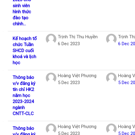
sinh viên
hình thức
đào tạo
chính...
Trịnh Thị Thu Huyền
Trịnh Th
Kế hoạch tổ
6 Dec 2023
6 Dec 2
chức Tuần
SHCD cuối
khoá và lịch
học
Hoàng Việt Phương
Hoàng V
Thông báo
5 Dec 2023
5 Dec 2
v/v đăng ký
tín chỉ HK2
năm học
2023-2024
ngành
CNTT-CLC
Hoàng Việt Phương
Hoàng V
Thông báo
5 Dec 2023
5 Dec 2
v/v đăng ký