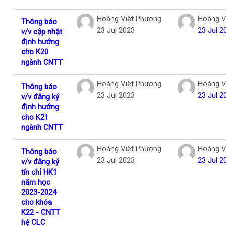
Hoàng Việt Phương
Hoàng V
Thông báo
23 Jul 2023
23 Jul 2
v/v cập nhật
định hướng
cho K20
ngành CNTT
Hoàng Việt Phương
Hoàng V
Thông báo
23 Jul 2023
23 Jul 2
v/v đăng ký
định hướng
cho K21
ngành CNTT
Hoàng Việt Phương
Hoàng V
Thông báo
23 Jul 2023
23 Jul 2
v/v đăng ký
tín chỉ HK1
năm học
2023-2024
cho khóa
K22 - CNTT
hệ CLC