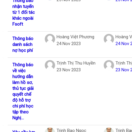
Thông báo
nhận tuyển
từ 1 đối tác
khác ngoài
Fsoft
Hoàng Việt Phương
Hoàng V
Thông báo
24 Nov 2023
24 Nov 
danh sách
nợ học phí
Trịnh Thị Thu Huyền
Trịnh Th
Thông báo
23 Nov 2023
23 Nov 
về việc
hướng dẫn
làm hồ sơ,
thủ tục giải
quyết chế
độ hỗ trợ
chi phí học
tập theo
Nghị...
Trinh Bao Ngoc
Trinh B