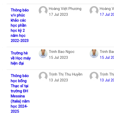
Hoàng Việt Phương
Hoàng V
Thông báo
17 Jul 2023
17 Jul 2
v/v phúc
khảo các
học phần
học kỳ 2
năm học
2022-2023
Trinh Bao Ngoc
Trinh B
Trường hè
15 Jul 2023
15 Jul 2
về Học máy
hiện đại
Trịnh Thị Thu Huyền
Trịnh Th
Thông báo
13 Jul 2023
13 Jul 2
học bổng
Thạc sĩ tại
trường ĐH
Messina
(Italia) năm
học 2024-
2025