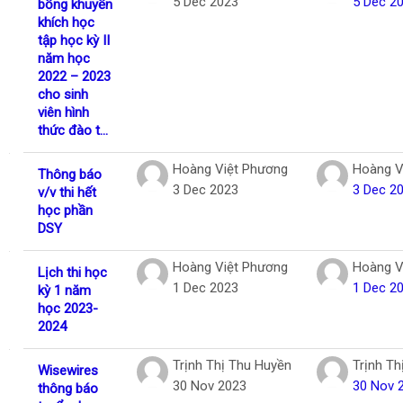
5 Dec 2023
5 Dec 2
bổng khuyến
khích học
tập học kỳ II
năm học
2022 – 2023
cho sinh
viên hình
thức đào t...
Hoàng Việt Phương
Hoàng V
Thông báo
3 Dec 2023
3 Dec 2
v/v thi hết
học phần
DSY
Hoàng Việt Phương
Hoàng V
Lịch thi học
1 Dec 2023
1 Dec 2
kỳ 1 năm
học 2023-
2024
Trịnh Thị Thu Huyền
Trịnh Th
Wisewires
30 Nov 2023
30 Nov 
thông báo