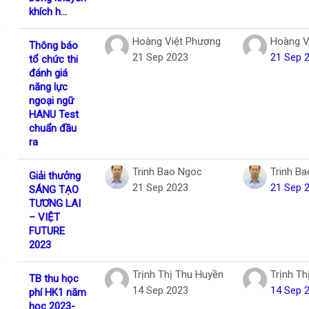
khích h...
Hoàng Việt Phương
Hoàng V
Thông báo
21 Sep 2023
21 Sep 
tổ chức thi
đánh giá
năng lực
ngoại ngữ
HANU Test
chuẩn đầu
ra
Trinh Bao Ngoc
Trinh B
Giải thưởng
21 Sep 2023
21 Sep 
SÁNG TẠO
TƯƠNG LAI
– VIỆT
FUTURE
2023
Trịnh Thị Thu Huyền
Trịnh Th
TB thu học
14 Sep 2023
14 Sep 
phí HK1 năm
học 2023-