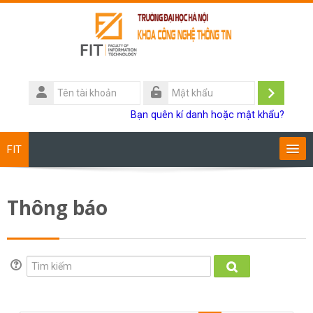
Chuyển tới nội dung chính
Tên
tài
Đăng
Mật
Bạn quên kí danh hoặc mật khẩu?
khoản
khẩu
nhập
FIT
Chương trình đào tạo
Thông báo
Giảng viên
Sinh viên
Tìm kiếm
Tìm kiếm
Research