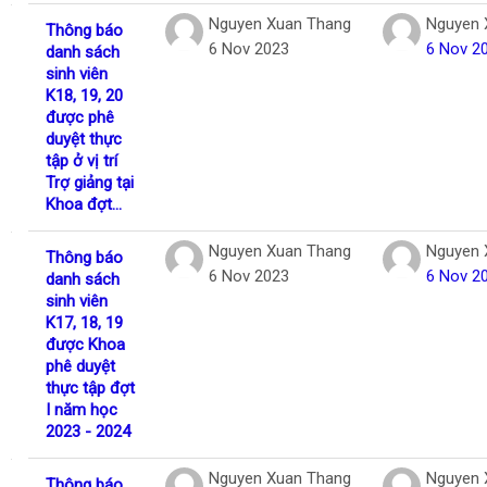
Nguyen Xuan Thang
Nguyen 
Thông báo
6 Nov 2023
6 Nov 2
danh sách
sinh viên
K18, 19, 20
được phê
duyệt thực
tập ở vị trí
Trợ giảng tại
Khoa đợt...
Nguyen Xuan Thang
Nguyen 
Thông báo
6 Nov 2023
6 Nov 2
danh sách
sinh viên
K17, 18, 19
được Khoa
phê duyệt
thực tập đợt
I năm học
2023 - 2024
Nguyen Xuan Thang
Nguyen 
Thông báo