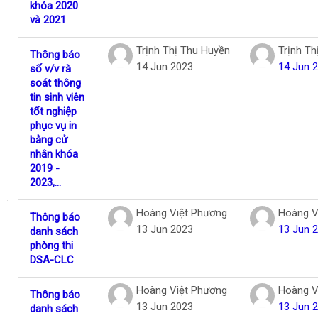
khóa 2020
và 2021
Trịnh Thị Thu Huyền
Trịnh Th
Thông báo
14 Jun 2023
14 Jun 
số v/v rà
soát thông
tin sinh viên
tốt nghiệp
phục vụ in
bằng cử
nhân khóa
2019 -
2023,...
Hoàng Việt Phương
Hoàng V
Thông báo
13 Jun 2023
13 Jun 
danh sách
phòng thi
DSA-CLC
Hoàng Việt Phương
Hoàng V
Thông báo
13 Jun 2023
13 Jun 
danh sách