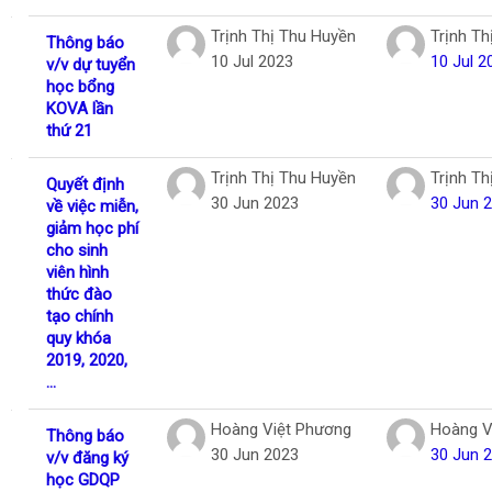
Trịnh Thị Thu Huyền
Trịnh Th
Thông báo
10 Jul 2023
10 Jul 2
v/v dự tuyển
học bổng
KOVA lần
thứ 21
Trịnh Thị Thu Huyền
Trịnh Th
Quyết định
30 Jun 2023
30 Jun 
về việc miễn,
giảm học phí
cho sinh
viên hình
thức đào
tạo chính
quy khóa
2019, 2020,
...
Hoàng Việt Phương
Hoàng V
Thông báo
30 Jun 2023
30 Jun 
v/v đăng ký
học GDQP