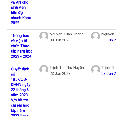
và AN cho
sinh viên
tiến độ
nhanh Khóa
2022
Nguyen Xuan Thang
Nguyen 
Thông báo
30 Jun 2023
30 Jun 
về việc tổ
chức Thực
tập năm học
2023 - 2024
Trịnh Thị Thu Huyền
Trịnh Th
Quyết định
23 Jun 2023
23 Jun 
số
1857/QĐ-
ĐHHN ngày
22 tháng 6
năm 2023
V/v hỗ trợ
chi phí học
tập năm
2023 theo