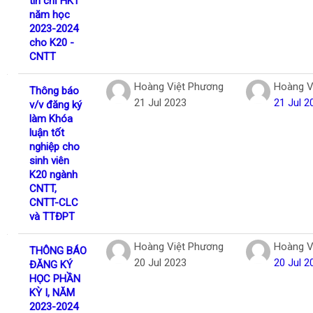
tín chỉ HK1
năm học
2023-2024
cho K20 -
CNTT
Hoàng Việt Phương
Hoàng V
Thông báo
21 Jul 2023
21 Jul 2
v/v đăng ký
làm Khóa
luận tốt
nghiệp cho
sinh viên
K20 ngành
CNTT,
CNTT-CLC
và TTĐPT
Hoàng Việt Phương
Hoàng V
THÔNG BÁO
20 Jul 2023
20 Jul 2
ĐĂNG KÝ
HỌC PHẦN
KỲ I, NĂM
2023-2024