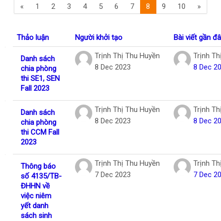
Trang trước
(current)
Trang 
«
1
2
3
4
5
6
7
8
9
10
»
Tiếng Việt
Tìm
Thảo luận
Người khởi tạo
Bài viết gần đ
kiếm
Gửi
khoá
Danh sách các cuộc thảo luận. Đang hiển
Trịnh Thị Thu Huyền
Trịnh Th
Danh sách
học
8 Dec 2023
8 Dec 2
chia phòng
thi SE1, SEN
Fall 2023
Trịnh Thị Thu Huyền
Trịnh Th
Danh sách
8 Dec 2023
8 Dec 2
chia phòng
thi CCM Fall
2023
Trịnh Thị Thu Huyền
Trịnh Th
Thông báo
7 Dec 2023
7 Dec 2
số 4135/TB-
ĐHHN về
việc niêm
yết danh
sách sinh