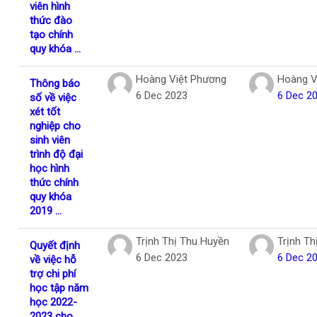
viên hình
thức đào
tạo chính
quy khóa ...
Hoàng Việt Phương
Hoàng V
Thông báo
6 Dec 2023
6 Dec 2
số về việc
xét tốt
nghiệp cho
sinh viên
trình độ đại
học hình
thức chính
quy khóa
2019 ...
Trịnh Thị Thu Huyền
Trịnh Th
Quyết định
6 Dec 2023
6 Dec 2
về việc hỗ
trợ chi phí
học tập năm
học 2022-
2023 cho