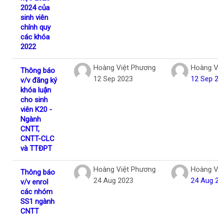
2024 của
sinh viên
chính quy
các khóa
2022
Hoàng Việt Phương
Hoàng V
Thông báo
12 Sep 2023
12 Sep 
v/v đăng ký
khóa luận
cho sinh
viên K20 -
Ngành
CNTT,
CNTT-CLC
và TTĐPT
Hoàng Việt Phương
Hoàng V
Thông báo
24 Aug 2023
24 Aug 
v/v enrol
các nhóm
SS1 ngành
CNTT