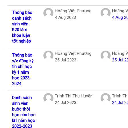
Hoàng Việt Phương
Hoàng V
Thông báo
4 Aug 2023
4 Aug 2
danh sách
sinh viên
K20 làm
khóa luận
tốt nghiệp
Hoàng Việt Phương
Hoàng V
Thông báo
25 Jul 2023
25 Jul 2
v/v đăng ký
tín chỉ học
kỳ 1 năm
học 2023-
2024
Trịnh Thị Thu Huyền
Trịnh Th
Danh sách
24 Jul 2023
24 Jul 2
sinh viên
buộc thôi
học của học
kì I năm học
2022-2023