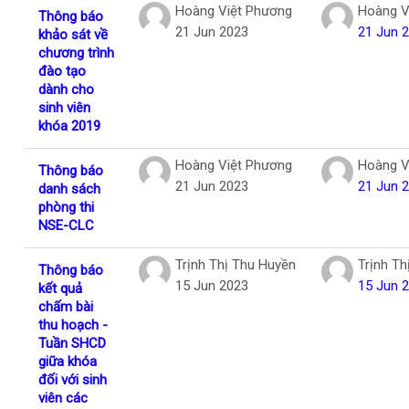
Hoàng Việt Phương
Hoàng V
Thông báo
21 Jun 2023
21 Jun 
khảo sát về
chương trình
đào tạo
dành cho
sinh viên
khóa 2019
Hoàng Việt Phương
Hoàng V
Thông báo
21 Jun 2023
21 Jun 
danh sách
phòng thi
NSE-CLC
Trịnh Thị Thu Huyền
Trịnh Th
Thông báo
15 Jun 2023
15 Jun 
kết quả
chấm bài
thu hoạch -
Tuần SHCD
giữa khóa
đối với sinh
viên các