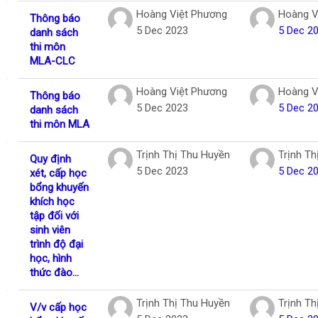
Hoàng Việt Phương
Hoàng V
Thông báo
5 Dec 2023
5 Dec 2
danh sách
thi môn
MLA-CLC
Hoàng Việt Phương
Hoàng V
Thông báo
5 Dec 2023
5 Dec 2
danh sách
thi môn MLA
Trịnh Thị Thu Huyền
Trịnh Th
Quy định
5 Dec 2023
5 Dec 2
xét, cấp học
bổng khuyến
khích học
tập đối với
sinh viên
trình độ đại
học, hình
thức đào...
Trịnh Thị Thu Huyền
Trịnh Th
V/v cấp học