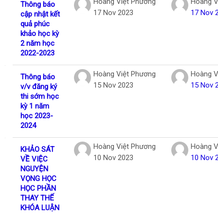
Hoàng Việt Phương
Hoàng V
Thông báo
17 Nov 2023
17 Nov 
cập nhật kết
quả phúc
khảo học kỳ
2 năm học
2022-2023
Hoàng Việt Phương
Hoàng V
Thông báo
15 Nov 2023
15 Nov 
v/v đăng ký
thi sớm học
kỳ 1 năm
học 2023-
2024
Hoàng Việt Phương
Hoàng V
KHẢO SÁT
10 Nov 2023
10 Nov 
VỀ VIỆC
NGUYỆN
VỌNG HỌC
HỌC PHẦN
THAY THẾ
KHÓA LUẬN