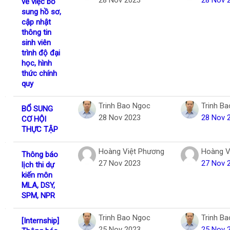
28 Nov 2023
28 Nov 
về việc bổ
sung hồ sơ,
cập nhật
thông tin
sinh viên
trình độ đại
học, hình
thức chính
quy
Trinh Bao Ngoc
Trinh B
BỔ SUNG
28 Nov 2023
28 Nov 
CƠ HỘI
THỰC TẬP
Hoàng Việt Phương
Hoàng V
Thông báo
27 Nov 2023
27 Nov 
lịch thi dự
kiến môn
MLA, DSY,
SPM, NPR
Trinh Bao Ngoc
Trinh B
[Internship]
25 Nov 2023
25 Nov 