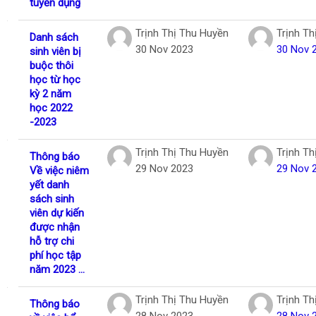
tuyển dụng
Trịnh Thị Thu Huyền
Trịnh Th
Danh sách
30 Nov 2023
30 Nov 
sinh viên bị
buộc thôi
học từ học
kỳ 2 năm
học 2022
-2023
Trịnh Thị Thu Huyền
Trịnh Th
Thông báo
29 Nov 2023
29 Nov 
Về việc niêm
yết danh
sách sinh
viên dự kiến
được nhận
hỗ trợ chi
phí học tập
năm 2023 ...
Trịnh Thị Thu Huyền
Trịnh Th
Thông báo